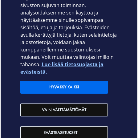
sivuston sujuvan toiminnan,
Tuotekoodi
analysoidaksemme sen käyttöä ja
näyttääksemme sinulle sopivampaa
650-1149
sisältöä, etuja ja tarjouksia. Evästeiden
avulla kerättyjä tietoja, kuten selaintietoja
ja ostotietoja, voidaan jakaa
kumppaneillemme suostumuksesi
mukaan. Voit muuttaa valintojasi milloin
tahansa.
Lue lisää tietosuojasta ja
Elisa.fi
evästeistä.
Elisa Oyj
HYVÄKSY KAIKKI
Elisan myymälät
VAIN VÄLTTÄMÄTTÖMÄT
Yhteystiedot
EVÄSTEASETUKSET