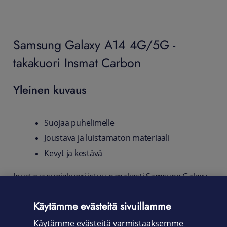
Samsung Galaxy A14 4G/5G -
takakuori Insmat Carbon
Yleinen kuvaus
Suojaa puhelimelle
Joustava ja luistamaton materiaali
Kevyt ja kestävä
Joustava suojakuori istuu napakasti Samsung Galaxy
A14 4G/5G -puhelimien runkoon varjellen puhelinta
kolhuilta, naarmuilta ja sormenjäljiltä. Liukumattoman
Käytämme evästeitä sivuillamme
pinnan ansiosta kuori pysyy hyvässä otteessa
Käytämme evästeitä varmistaaksemme
kädessäsi ja helpottaa myös puhelimen käsittelyä.