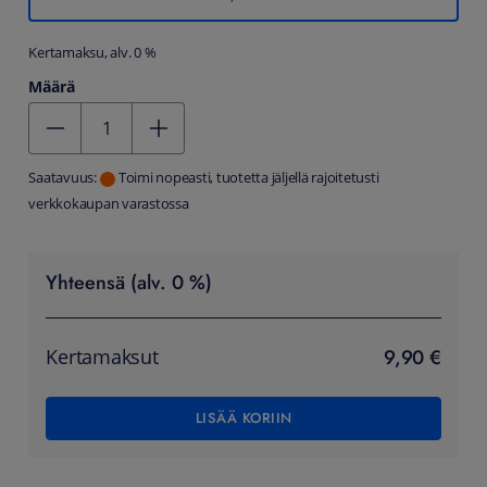
Kertamaksu, alv. 0 %
Määrä
Kentän arvo 1
Saatavuus:
Toimi nopeasti, tuotetta jäljellä rajoitetusti
verkkokaupan varastossa
Yhteensä (alv. 0 %)
9,90 €
Kertamaksut
LISÄÄ KORIIN