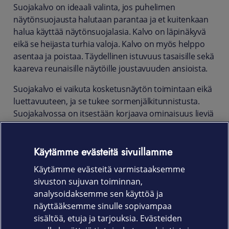
Suojakalvo on ideaali valinta, jos puhelimen
näytönsuojausta halutaan parantaa ja et kuitenkaan
halua käyttää näytönsuojalasia. Kalvo on läpinäkyvä
eikä se heijasta turhia valoja. Kalvo on myös helppo
asentaa ja poistaa. Täydellinen istuvuus tasaisille sekä
kaareva reunaisille näytöille joustavuuden ansioista.
Suojakalvo ei vaikuta kosketusnäytön toimintaan eikä
luettavuuteen, ja se tukee sormenjälkitunnistusta.
Suojakalvossa on itsestään korjaava ominaisuus lieviä
naarmuja vastaan.
Suojakalvo suojaa näyttöä kevyiltä iskuilta,
Käytämme evästeitä sivuillamme
naarmuuntumista, likaa ja pölyä vastaan sekä näytön
Käytämme evästeitä varmistaaksemme
rikkoutuessa sitoo sirpaleet toisin kuin panssarilasit.
sivuston sujuvan toiminnan,
Tuotekoodi
analysoidaksemme sen käyttöä ja
näyttääksemme sinulle sopivampaa
861-1647
sisältöä, etuja ja tarjouksia. Evästeiden