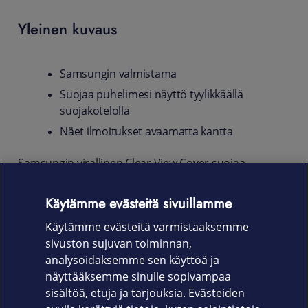
Yleinen kuvaus
Samsungin valmistama
Suojaa puhelimesi näyttö tyylikkäällä
suojakotelolla
Näet ilmoitukset avaamatta kantta
Samsungin virallinen Clear View Cover suojaa
puhelintasi tyylillä. Voit vastata puheluihin, hallita
musiikkia ja nähdä tärkeitä tietoja avaamatta koteloa.
Käytämme evästeitä sivuillamme
Kätevä suojakotelo säilyttää puhelimen kauniin
Käytämme evästeitä varmistaaksemme
muotoilun ja antaa pitävän otteen.
sivuston sujuvan toiminnan,
Tuotekoodi:
analysoidaksemme sen käyttöä ja
näyttääksemme sinulle sopivampaa
EF-ZN970CBEGWW
sisältöä, etuja ja tarjouksia. Evästeiden