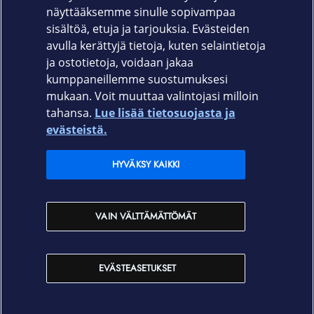
näyttääksemme sinulle sopivampaa
650-1846
sisältöä, etuja ja tarjouksia. Evästeiden
avulla kerättyjä tietoja, kuten selaintietoja
ja ostotietoja, voidaan jakaa
kumppaneillemme suostumuksesi
mukaan. Voit muuttaa valintojasi milloin
tahansa.
Lue lisää tietosuojasta ja
Elisa.fi
evästeistä.
Elisa Oyj
HYVÄKSY KAIKKI
Elisan myymälät
VAIN VÄLTTÄMÄTTÖMÄT
Yhteystiedot
EVÄSTEASETUKSET
Käyttöehdot
Sopimusehdot
Tietosuojakäytäntö
Evästeasetukset
Tekijänoikeudet © 2026 Elisa Oyj. Kaikki oikeudet pidätetään.