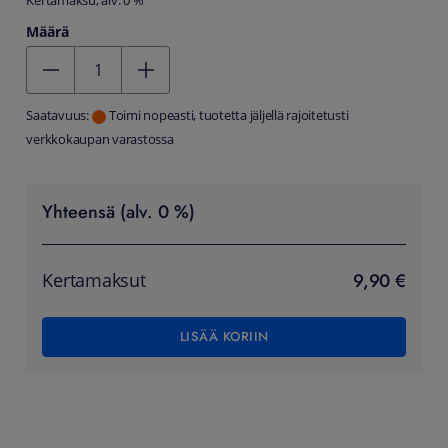
Kertamaksu, alv. 0 %
Määrä
Kentän arvo 1
Saatavuus:
Toimi nopeasti, tuotetta jäljellä rajoitetusti
verkkokaupan varastossa
Yhteensä (alv. 0 %)
9,90 €
Kertamaksut
LISÄÄ KORIIN