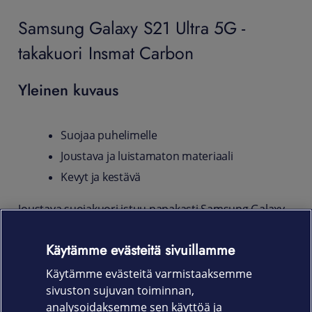
Samsung Galaxy S21 Ultra 5G -
takakuori Insmat Carbon
Yleinen kuvaus
Suojaa puhelimelle
Joustava ja luistamaton materiaali
Kevyt ja kestävä
Joustava suojakuori istuu napakasti Samsung Galaxy
S21 Ultra 5G -puhelimen runkoon ja varjelee sitä
kolhuilta, naarmuilta ja sormenjäljiltä. Liukumattoman
Käytämme evästeitä sivuillamme
pinnan ansiosta kuori pysyy hyvässä otteessa
Käytämme evästeitä varmistaaksemme
kädessäsi ja helpottaa myös puhelimen käsittelyä.
sivuston sujuvan toiminnan,
Tuotekoodi
analysoidaksemme sen käyttöä ja