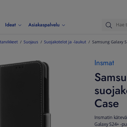
Ideat
Asiakaspalvelu
tarvikkeet
Suojaus
Suojakotelot ja -laukut
Samsung Galaxy S2
Insmat
Samsu
suojak
Case
Insmatin kätevä
Galaxy S24+ -puh