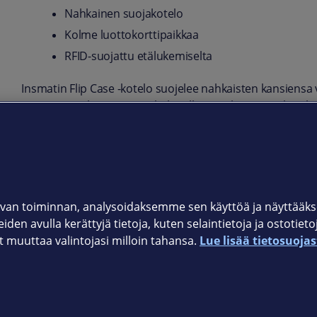
Nahkainen suojakotelo
Kolme luottokorttipaikkaa
RFID-suojattu etälukemiselta
Insmatin Flip Case -kotelo suojelee nahkaisten kansiensa v
Samsung Galaxy S24+ -puhelimelle räätälöity suojakotelo k
pikkulappuset - ekstraturvallisesti. Korttipaikat on nimitt
Tuotekoodi
650-3220
van toiminnan, analysoidaksemme sen käyttöä ja näyttää
iden avulla kerättyjä tietoja, kuten selaintietoja ja ostotiet
muuttaa valintojasi milloin tahansa.
Lue lisää tietosuojas
Elisan myymälät