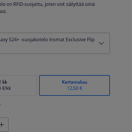
lo on RFID-suojattu, joten voit säilyttää siinä
asi.
xy S24+ -suojakotelo Insmat Exclusive Flip
2 kk
Kertamaksu
4 €/kk
12,50 €
%