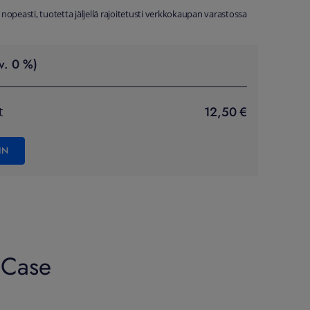
 nopeasti, tuotetta jäljellä rajoitetusti verkkokaupan varastossa
v. 0 %)
12,50 €
t
IN
 Case