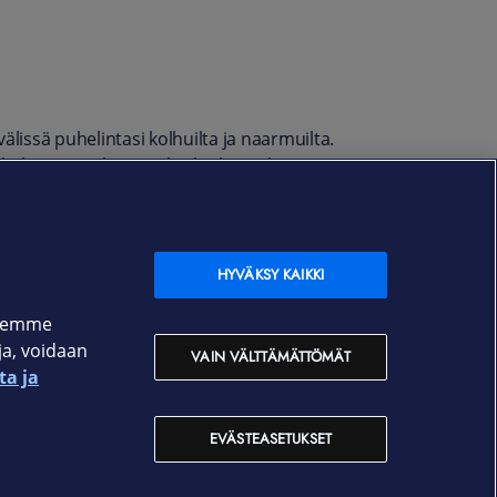
älissä puhelintasi kolhuilta ja naarmuilta.
uljettaa mukanaan lisäksi luottokortit ja
äin RFID-suojattu etälukemiselta.
HYVÄKSY KAIKKI
ksemme
oja, voidaan
VAIN VÄLTTÄMÄTTÖMÄT
ta ja
EVÄSTEASETUKSET
Yhteystiedot