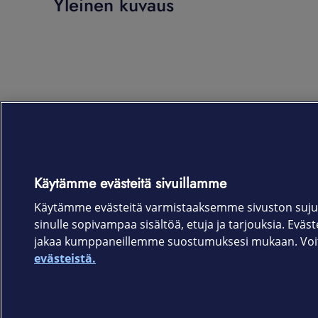
Yleinen kuvaus
Käytämme evästeitä sivuillamme
Käytämme evästeitä varmistaaksemme sivuston suju
sinulle sopivampaa sisältöä, etuja ja tarjouksia. Eväste
jakaa kumppaneillemme suostumuksesi mukaan. Voit 
evästeistä.
Elisa.fi
Elisa Oyj