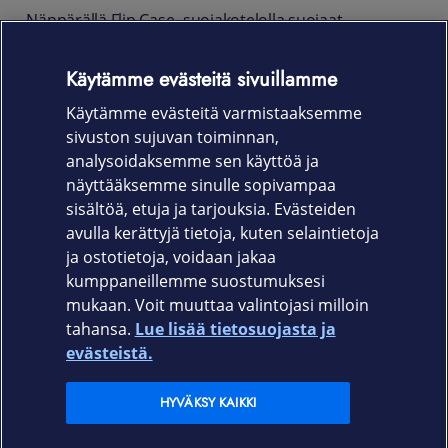
Näppärällä Flip Case -suojakotelolla suojaat
puhelintasi kolhuilta ja naarmuilta. Tyylikkäässä
nahkaisessa kotelossa on iso tasku sekä kolme
Käytämme evästeitä sivuillamme
luottokorttipaikkaa, ja se on yhteensopiva Samsung
Käytämme evästeitä varmistaaksemme
Galaxy S25 Edge -puhelimen kanssa.
sivuston sujuvan toiminnan,
Tuotekoodi
analysoidaksemme sen käyttöä ja
näyttääksemme sinulle sopivampaa
650-3332
sisältöä, etuja ja tarjouksia. Evästeiden
avulla kerättyjä tietoja, kuten selaintietoja
ja ostotietoja, voidaan jakaa
kumppaneillemme suostumuksesi
mukaan. Voit muuttaa valintojasi milloin
tahansa.
Lue lisää tietosuojasta ja
Elisa.fi
evästeistä.
Elisa Oyj
HYVÄKSY KAIKKI