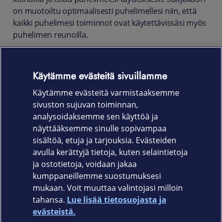
on muotoiltu optimaalisesti puhelimellesi niin, että
kaikki puhelimesi toiminnot ovat käytettävissäsi myös
puhelimen reunoilla.
Tuotekoodi
Käytämme evästeitä sivuillamme
EF-PS938CBEGWW Musta
Käytämme evästeitä varmistaaksemme
EF-PS938CJEGWW Harmaa
sivuston sujuvan toiminnan,
EF-PS938CLEGWW Vaaleansininen
analysoidaksemme sen käyttöä ja
näyttääksemme sinulle sopivampaa
EF-PS938CREGWW Punainen
sisältöä, etuja ja tarjouksia. Evästeiden
avulla kerättyjä tietoja, kuten selaintietoja
ja ostotietoja, voidaan jakaa
kumppaneillemme suostumuksesi
mukaan. Voit muuttaa valintojasi milloin
tahansa.
Lue lisää tietosuojasta ja
Elisa.fi
evästeistä.