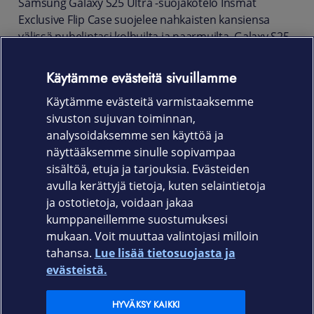
Samsung Galaxy S25 Ultra -suojakotelo Insmat
Exclusive Flip Case suojelee nahkaisten kansiensa
välissä puhelintasi kolhuilta ja naarmuilta. Galaxy S25
Ultra -puhelimelle suunniteltu suojakotelo kuljettaa
mukanaan lisäksi luottokortit ja pikkulappuset -
Käytämme evästeitä sivuillamme
ekstraturvallisesti. Korttipaikat on nimittäin RFID-
Käytämme evästeitä varmistaaksemme
suojattu etälukemiselta.
sivuston sujuvan toiminnan,
Tuotekoodi:
analysoidaksemme sen käyttöä ja
näyttääksemme sinulle sopivampaa
650-3316
sisältöä, etuja ja tarjouksia. Evästeiden
avulla kerättyjä tietoja, kuten selaintietoja
ja ostotietoja, voidaan jakaa
kumppaneillemme suostumuksesi
mukaan. Voit muuttaa valintojasi milloin
tahansa.
Lue lisää tietosuojasta ja
Elisa.fi
evästeistä.
Elisa Oyj
HYVÄKSY KAIKKI