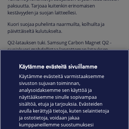
paksuutta. Tarjoaa kuitenkin erinomaisen
kestävyyden ja suojan laitteellesi.
Kuori suojaa puhelinta naarmuilta, kolhuilta ja
päivittäiseltä kulutukselta.
Qi2-latauksen tuki. Samsung Carbon Magnet Qi2 -
suojakuori mahdollistaa langattoman latauksen
ilman, että koteloa tarvitsee poistaa. Tämä lisää
käyttömukavuutta ja tekee lataamisesta vaivatonta,
Käytämme evästeitä sivuillamme
sillä voit ladata puhelimesi nopeasti ja helposti
Käytämme evästeitä varmistaaksemme
suojakuoren kanssa.
sivuston sujuvan toiminnan,
Tuotekoodi
analysoidaksemme sen käyttöä ja
näyttääksemme sinulle sopivampaa
EF-KS947SNEGWW
sisältöä, etuja ja tarjouksia. Evästeiden
avulla kerättyjä tietoja, kuten selaintietoja
ja ostotietoja, voidaan jakaa
kumppaneillemme suostumuksesi