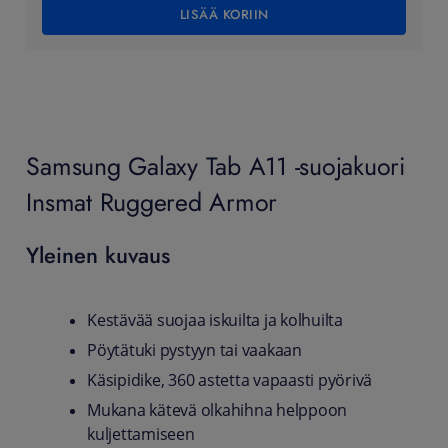
LISÄÄ KORIIN
Samsung Galaxy Tab A11 -suojakuori
Insmat Ruggered Armor
Yleinen kuvaus
Kestävää suojaa iskuilta ja kolhuilta
Pöytätuki pystyyn tai vaakaan
Käsipidike, 360 astetta vapaasti pyörivä
Mukana kätevä olkahihna helppoon
kuljettamiseen