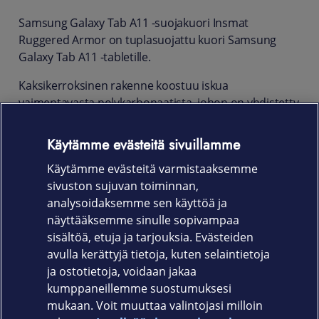
Samsung Galaxy Tab A11 -suojakuori Insmat
Ruggered Armor on tuplasuojattu kuori Samsung
Galaxy Tab A11 -tabletille.
Kaksikerroksinen rakenne koostuu iskua
vaimentavasta polykarbonaatista, johon on yhdistetty
lisävaimennusta antava joustava kumikerros.
Käytämme evästeitä sivuillamme
Kotelon ollessa kiinnitettynä kaikki painikkeet,
kaiuttimet sekä lataus ja kuulokeportit ovat käytössä
Käytämme evästeitä varmistaaksemme
avattavien luukkujen takana. Kuminen pinta tarjoaa
sivuston sujuvan toiminnan,
vankan otteen laitteesta.
analysoidaksemme sen käyttöä ja
näyttääksemme sinulle sopivampaa
Tuotekoodi: 652-1344
sisältöä, etuja ja tarjouksia. Evästeiden
avulla kerättyjä tietoja, kuten selaintietoja
ja ostotietoja, voidaan jakaa
kumppaneillemme suostumuksesi
mukaan. Voit muuttaa valintojasi milloin