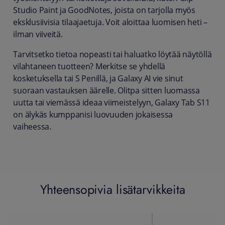
Studio Paint ja GoodNotes, joista on tarjolla myös
eksklusiivisia tilaajaetuja. Voit aloittaa luomisen heti –
ilman viiveitä.
Tarvitsetko tietoa nopeasti tai haluatko löytää näytöllä
vilahtaneen tuotteen? Merkitse se yhdellä
kosketuksella tai S Penillä, ja Galaxy AI vie sinut
suoraan vastauksen äärelle. Olitpa sitten luomassa
uutta tai viemässä ideaa viimeistelyyn, Galaxy Tab S11
on älykäs kumppanisi luovuuden jokaisessa
vaiheessa.
Yhteensopivia lisätarvikkeita