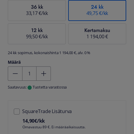
36 kk
24 kk
33,17 €/kk
49,75 €/kk
12 kk
Kertamaksu
99,50 €/kk
1 194,00 €
24 kk sopimus, kokonaishinta 1 194,00 €, alv. 0 %
Määrä
Kentän arvo 1
Saatavuus:
Tuotetta varastossa
SquareTrade Lisäturva
14,90
€/kk
Omavastuu 89 €. Ei määräaikaisuutta.