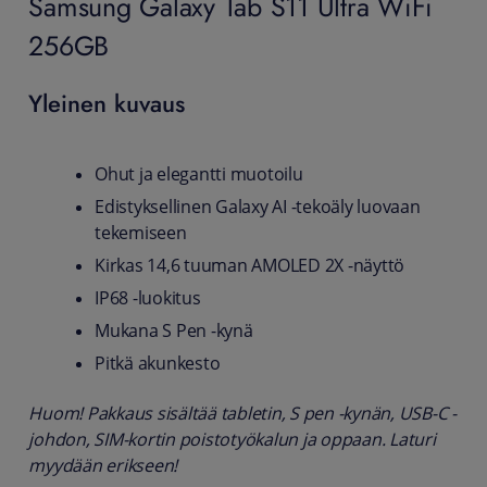
Samsung Galaxy Tab S11 Ultra WiFi
256GB
Yleinen kuvaus
Ohut ja elegantti muotoilu
Edistyksellinen Galaxy AI -tekoäly luovaan
tekemiseen
Kirkas 14,6 tuuman AMOLED 2X -näyttö
IP68 -luokitus
Mukana S Pen -kynä
Pitkä akunkesto
Huom! Pakkaus sisältää tabletin, S pen -kynän, USB-C -
johdon, SIM-kortin poistotyökalun ja oppaan. Laturi
myydään erikseen!