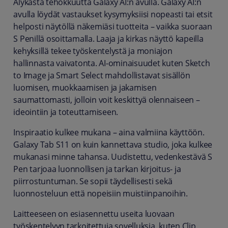
Älykästä tehokkuutta Galaxy AI:n avulla. Galaxy AI:n
avulla löydät vastaukset kysymyksiisi nopeasti tai etsit
helposti näytöllä näkemiäsi tuotteita – vaikka suoraan
S Penillä osoittamalla. Laaja ja kirkas näyttö kapeilla
kehyksillä tekee työskentelystä ja moniajon
hallinnasta vaivatonta. AI-ominaisuudet kuten Sketch
to Image ja Smart Select mahdollistavat sisällön
luomisen, muokkaamisen ja jakamisen
saumattomasti, jolloin voit keskittyä olennaiseen –
ideointiin ja toteuttamiseen.
Inspiraatio kulkee mukana – aina valmiina käyttöön.
Galaxy Tab S11 on kuin kannettava studio, joka kulkee
mukanasi minne tahansa. Uudistettu, vedenkestävä S
Pen tarjoaa luonnollisen ja tarkan kirjoitus- ja
piirrostuntuman. Se sopii täydellisesti sekä
luonnosteluun että nopeisiin muistiinpanoihin.
Laitteeseen on esiasennettu useita luovaan
työskentelyyn tarkoitettuja sovelluksia, kuten Clip