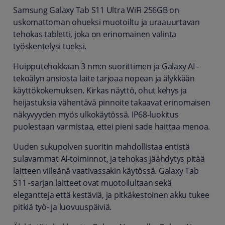
Samsung Galaxy Tab S11 Ultra WiFi 256GB on
uskomattoman ohueksi muotoiltu ja uraauurtavan
tehokas tabletti, joka on erinomainen valinta
työskentelysi tueksi.
Huipputehokkaan 3 nm:n suorittimen ja Galaxy AI -
tekoälyn ansiosta laite tarjoaa nopean ja älykkään
käyttökokemuksen. Kirkas näyttö, ohut kehys ja
heijastuksia vähentävä pinnoite takaavat erinomaisen
näkyvyyden myös ulkokäytössä. IP68-luokitus
puolestaan varmistaa, ettei pieni sade haittaa menoa.
Uuden sukupolven suoritin mahdollistaa entistä
sulavammat AI-toiminnot, ja tehokas jäähdytys pitää
laitteen viileänä vaativassakin käytössä. Galaxy Tab
S11 -sarjan laitteet ovat muotoilultaan sekä
elegantteja että kestäviä, ja pitkäkestoinen akku tukee
pitkiä työ- ja luovuuspäiviä.