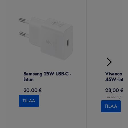
Samsung 25W USB-C -
Vivanco 2
laturi
45W -latur
20,00 €
28,00 €
Tai alk. 1,17 €
TILAA
TILAA