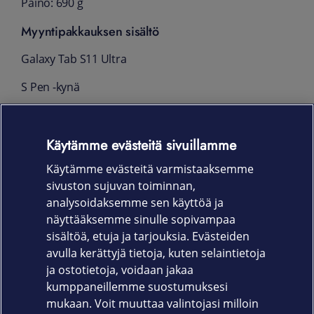
Paino: 690 g
Myyntipakkauksen sisältö
Galaxy Tab S11 Ultra
S Pen -kynä
USB Type-C -johto (tukee 25 W latausta)
Käytämme evästeitä sivuillamme
SIM-kortin poistotyökalu
Käytämme evästeitä varmistaaksemme
Pika-aloitusopas
sivuston sujuvan toiminnan,
Takuu
analysoidaksemme sen käyttöä ja
näyttääksemme sinulle sopivampaa
Valmistajan myöntämä 24 kuukauden takuu
sisältöä, etuja ja tarjouksia. Evästeiden
avulla kerättyjä tietoja, kuten selaintietoja
ja ostotietoja, voidaan jakaa
kumppaneillemme suostumuksesi
mukaan. Voit muuttaa valintojasi milloin