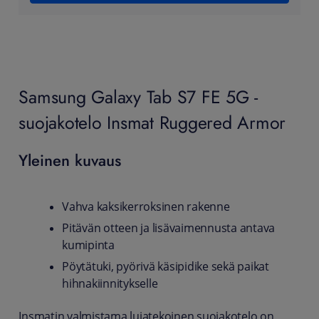
Samsung Galaxy Tab S7 FE 5G -
suojakotelo Insmat Ruggered Armor
Yleinen kuvaus
Vahva kaksikerroksinen rakenne
Pitävän otteen ja lisävaimennusta antava
kumipinta
Pöytätuki, pyörivä käsipidike sekä paikat
hihnakiinnitykselle
Insmatin valmistama lujatekoinen suojakotelo on