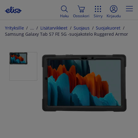
Haku
Ostoskori
Siirry
Kirjaudu
Yrityksille
Lisätarvikkeet
Suojaus
Suojakuoret
Samsung Galaxy Tab S7 FE 5G -suojakotelo Ruggered Armor