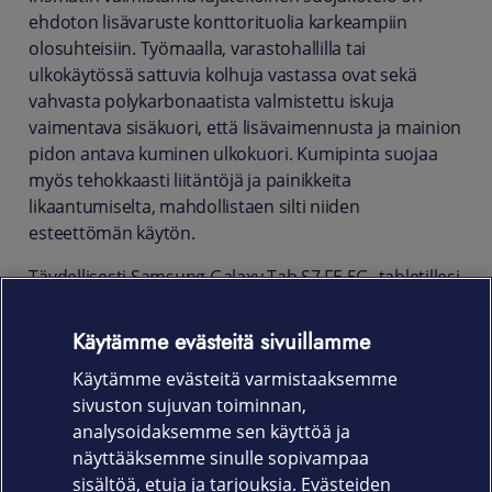
ehdoton lisävaruste konttorituolia karkeampiin
olosuhteisiin. Työmaalla, varastohallilla tai
ulkokäytössä sattuvia kolhuja vastassa ovat sekä
vahvasta polykarbonaatista valmistettu iskuja
vaimentava sisäkuori, että lisävaimennusta ja mainion
pidon antava kuminen ulkokuori. Kumipinta suojaa
myös tehokkaasti liitäntöjä ja painikkeita
likaantumiselta, mahdollistaen silti niiden
esteettömän käytön.
Täydellisesti Samsung Galaxy Tab S7 FE 5G -tabletillesi
istuva kuori tarjoaa lisäksi useita käteviä käyttötapoja,
kuten pöytätuen, 360 astetta pyörivän käsipidikkeen
Käytämme evästeitä sivuillamme
sekä mahdollisuuden kiinnittää kuoreen erillinen
Käytämme evästeitä varmistaaksemme
kiinnitys- tai kantohihna.
sivuston sujuvan toiminnan,
Tuotekoodi
analysoidaksemme sen käyttöä ja
näyttääksemme sinulle sopivampaa
652-1262
sisältöä, etuja ja tarjouksia. Evästeiden