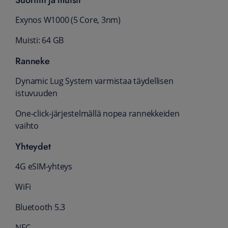
Suoritin ja muisti
Exynos W1000 (5 Core, 3nm)
Muisti: 64 GB
Ranneke
Dynamic Lug System varmistaa täydellisen
istuvuuden
One-click-järjestelmällä nopea rannekkeiden
vaihto
Yhteydet
4G eSIM-yhteys
WiFi
Bluetooth 5.3
NFC