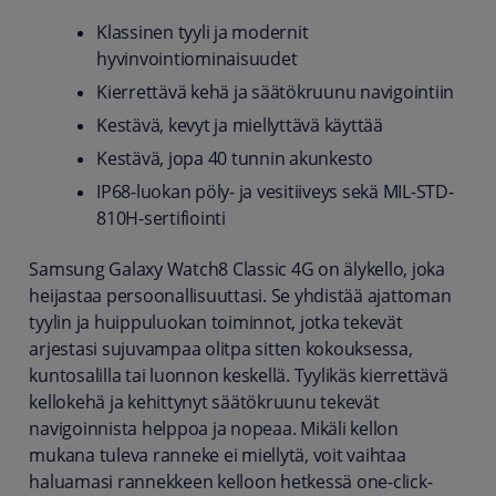
Klassinen tyyli ja modernit
hyvinvointiominaisuudet
Kierrettävä kehä ja säätökruunu navigointiin
Kestävä, kevyt ja miellyttävä käyttää
Kestävä, jopa 40 tunnin akunkesto
IP68-luokan pöly- ja vesitiiveys sekä MIL-STD-
810H-sertifiointi
Samsung Galaxy Watch8 Classic 4G on älykello, joka
heijastaa persoonallisuuttasi. Se yhdistää ajattoman
tyylin ja huippuluokan toiminnot, jotka tekevät
arjestasi sujuvampaa olitpa sitten kokouksessa,
kuntosalilla tai luonnon keskellä. Tyylikäs kierrettävä
kellokehä ja kehittynyt säätökruunu tekevät
navigoinnista helppoa ja nopeaa. Mikäli kellon
mukana tuleva ranneke ei miellytä, voit vaihtaa
haluamasi rannekkeen kelloon hetkessä one-click-