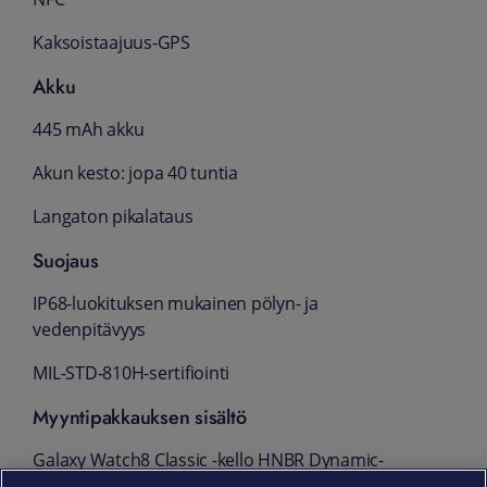
Kaksoistaajuus-GPS
Akku
445 mAh akku
Akun kesto: jopa 40 tuntia
Langaton pikalataus
Suojaus
IP68-luokituksen mukainen pölyn- ja
vedenpitävyys
MIL-STD-810H-sertifiointi
Myyntipakkauksen sisältö
Galaxy Watch8 Classic -kello HNBR Dynamic-
Lug -rannekkeella