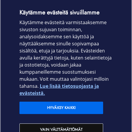
Käytämme evästeitä sivuillamme
Langaton laturi
Käytämme evästeitä varmistaaksemme
Aloitusopas
sivuston sujuvan toiminnan,
Takuu
analysoidaksemme sen käyttöä ja
näyttääksemme sinulle sopivampaa
Laitevalmistajan takuu: 24 kk
sisältöä, etuja ja tarjouksia. Evästeiden
avulla kerättyjä tietoja, kuten selaintietoja
ja ostotietoja, voidaan jakaa
kumppaneillemme suostumuksesi
mukaan. Voit muuttaa valintojasi milloin
tahansa.
Lue lisää tietosuojasta ja
Elisa.fi
evästeistä.
Elisa Oyj
HYVÄKSY KAIKKI
Elisan myymälät
VAIN VÄLTTÄMÄTTÖMÄT