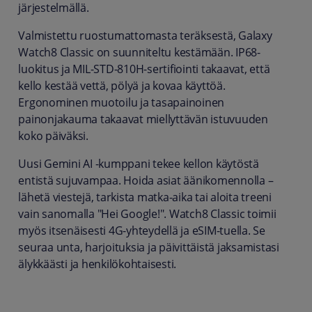
järjestelmällä.
Valmistettu ruostumattomasta teräksestä, Galaxy
Watch8 Classic on suunniteltu kestämään. IP68-
luokitus ja MIL-STD-810H-sertifiointi takaavat, että
kello kestää vettä, pölyä ja kovaa käyttöä.
Ergonominen muotoilu ja tasapainoinen
painonjakauma takaavat miellyttävän istuvuuden
koko päiväksi.
Uusi Gemini AI -kumppani tekee kellon käytöstä
entistä sujuvampaa. Hoida asiat äänikomennolla –
lähetä viestejä, tarkista matka-aika tai aloita treeni
vain sanomalla "Hei Google!". Watch8 Classic toimii
myös itsenäisesti 4G-yhteydellä ja eSIM-tuella. Se
seuraa unta, harjoituksia ja päivittäistä jaksamistasi
älykkäästi ja henkilökohtaisesti.