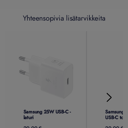
Yhteensopivia lisätarvikkeita
Samsung 25W USB-C -
Samsung 1
laturi
USB-C to C