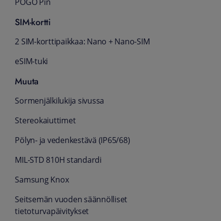
POGO Pin
SIM-kortti
2 SIM-korttipaikkaa: Nano + Nano-SIM
eSIM-tuki
Muuta
Sormenjälkilukija sivussa
Stereokaiuttimet
Pölyn- ja vedenkestävä (IP65/68)
MIL-STD 810H standardi
Samsung Knox
Seitsemän vuoden säännölliset
tietoturvapäivitykset