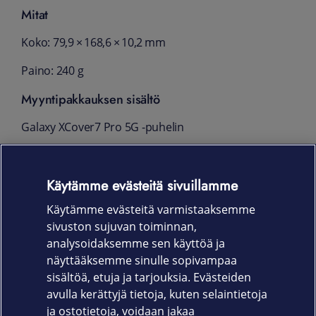
Mitat
Koko: 79,9 × 168,6 × 10,2 mm
Paino: 240 g
Myyntipakkauksen sisältö
Galaxy XCover7 Pro 5G -puhelin
USB-C-kaapeli
Käytämme evästeitä sivuillamme
SIM-kortin poistotyökalu
Käytämme evästeitä varmistaaksemme
Pika-aloitusopas
sivuston sujuvan toiminnan,
Takuu
analysoidaksemme sen käyttöä ja
näyttääksemme sinulle sopivampaa
24 kk
sisältöä, etuja ja tarjouksia. Evästeiden
avulla kerättyjä tietoja, kuten selaintietoja
ja ostotietoja, voidaan jakaa