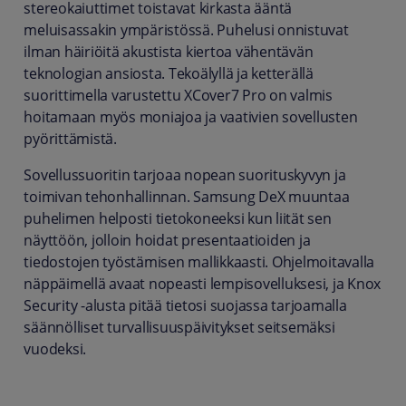
stereokaiuttimet toistavat kirkasta ääntä
meluisassakin ympäristössä. Puhelusi onnistuvat
ilman häiriöitä akustista kiertoa vähentävän
teknologian ansiosta. Tekoälyllä ja ketterällä
suorittimella varustettu XCover7 Pro on valmis
hoitamaan myös moniajoa ja vaativien sovellusten
pyörittämistä.
Sovellussuoritin tarjoaa nopean suorituskyvyn ja
toimivan tehonhallinnan. Samsung DeX muuntaa
puhelimen helposti tietokoneeksi kun liität sen
näyttöön, jolloin hoidat presentaatioiden ja
tiedostojen työstämisen mallikkaasti. Ohjelmoitavalla
näppäimellä avaat nopeasti lempisovelluksesi, ja Knox
Security -alusta pitää tietosi suojassa tarjoamalla
säännölliset turvallisuuspäivitykset seitsemäksi
vuodeksi.