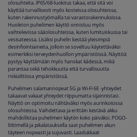
olosuhteita. IP65/68-luokitus takaa, että sitä voi
käyttää turvallisesti myös kosteissa olosuhteissa,
kuten rakennustyömailla tai varastorakennuksissa.
Huoleton puhelimen käyttö onnistuu myös
vaihtelevissa sääolosuhteissa, kuten lumituiskussa tai
vesisateessa. Lisäksi puhelin kestää yleisimpiä
desinfiointiaineita, jolloin se soveltuu käytettäväksi
esimerkiksi terveydenhuollon ympäristöissä. Näyttöä
pystyy käyttämään myös hanskat kädessä, mikä
parantaa sekä tehokkuutta että turvallisuutta
riskialttiissa ympäristöissä.
Puhelimen salamannopeat 5G ja Wi-Fi 6E -yhteydet
takaavat vakaat yhteydet riippumatta sijainnistasi.
Näyttö on optimoitu nähtäväksi myös aurinkoisissa
olosuhteissa. Vaihdettava ja erittäin kestävä akku
mahdollistaa puhelimen käytön koko päiväksi. POGO-
liittimellä ja pikalatauksella saat puhelimen akun
täyteen nopeasti ja sujuvasti. Laadukkaat