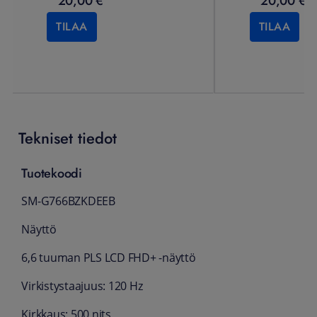
20,00 €
20,00 €
TILAA
TILAA
Tekniset tiedot
Tuotekoodi
SM-G766BZKDEEB
Näyttö
6,6 tuuman PLS LCD FHD+ -näyttö
Virkistystaajuus: 120 Hz
Kirkkaus: 500 nits