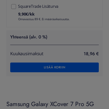
SquareTrade Lisäturva
9,90
€/kk
Omavastuu 89 €. Ei määräaikaisuutta.
Yhteensä (alv. 0 %)
18,96 €
Kuukausimaksut
LISÄÄ KORIIN
Samsung Galaxy XCover 7 Pro 5G