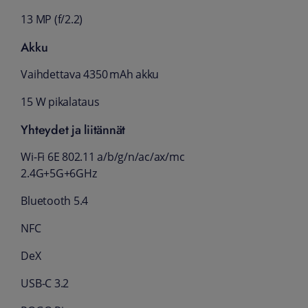
13 MP (f/2.2)
Akku
Vaihdettava 4350 mAh akku
15 W pikalataus
Yhteydet ja liitännät
Wi-Fi 6E 802.11 a/b/g/n/ac/ax/mc
2.4G+5G+6GHz
Bluetooth 5.4
NFC
DeX
USB-C 3.2