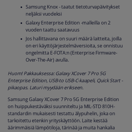
Samsung Knox - taatut tietoturvapäivitykset
neljäksi vuodeksi
Galaxy Enterprise Edition -malleilla on 2
vuoden taattu saatavuus
Jos hallittavana on suuri määrä laitteita, joilla
on eri käyttöjärjestelmäversioita, se onnistuu
ongelmitta E-FOTA:n (Enterprise Firmware-
Over-The-Air) avulla.
Huom! Pakkauksessa: Galaxy XCover 7 Pro 5G
Enterprise Edition, USB-to USB-C-kaapeli, Quick Start -
pikaopas. Laturi myydään erikseen.
Samsung Galaxy XCover 7 Pro 5G Enterprise Edition
on huippukestäväksi suunniteltu ja MIL-STD 810H-
standardin mukaisesti testattu älypuhelin, joka on
tarkoitettu etenkin yrityskäyttöön. Laite kestää
äärimmäisiä lämpötiloja, tärinää ja muita hankalia