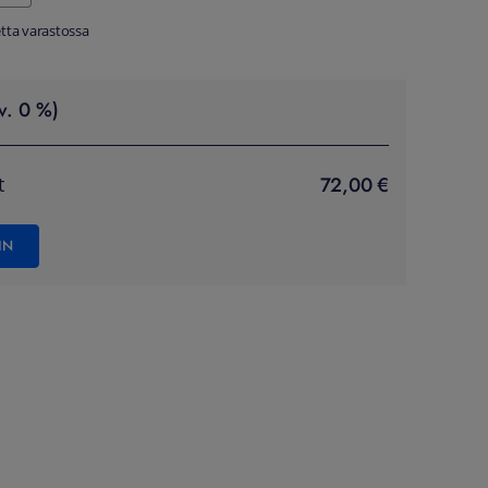
tta varastossa
v. 0 %)
72,00 €
t
IN