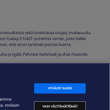
onaisvaltaista sekä luotettavaa suojaa, mukavuutta
ti Galaxy Z Fold7 -puhelinta varten, joten kaikki
lman, että sinun tarvitsee poistaa kuorta.
tta ja tyyliä. Pehmeä materiaali ja ohut muotoilu
HYVÄKSY KAIKKI
ksemme
oja, voidaan
VAIN VÄLTTÄMÄTTÖMÄT