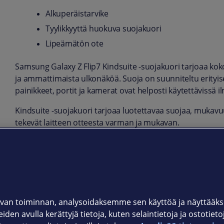
Alkuperäistarvike
Tyylikkyyttä huokuva suojakuori
Lipeämätön ote
Samsung Galaxy Z Flip7 Kindsuite -suojakuori tarjoaa kok
ja ammattimaista ulkonäköä. Suoja on suunniteltu erityises
painikkeet, portit ja kamerat ovat helposti käytettävissä i
Kindsuite -suojakuori tarjoaa luotettavaa suojaa, mukavuu
tekevät laitteen otteesta varman ja mukavan.
Tuotekoodi
EF-VF766PBEGWW Musta
EF-VF766PAEGWW Ruskea
van toiminnan, analysoidaksemme sen käyttöä ja näyttää
iden avulla kerättyjä tietoja, kuten selaintietoja ja ostotiet