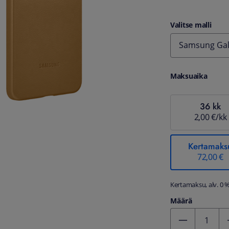
Valitse malli
Samsung Gala
Maksuaika
36 kk
2,00 €/kk
Kertamaks
72,00 €
Kertamaksu, alv. 0 
Määrä
Kentän arvo 1