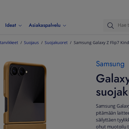
Ideat
Asiakaspalvelu
tarvikkeet
Suojaus
Suojakuoret
Samsung Galaxy Z Flip7 Kind
Samsung
Galaxy
suojak
Samsung Galaxy 
pitämään laittee
säilyttäen tyyli
ohut muotoilu t