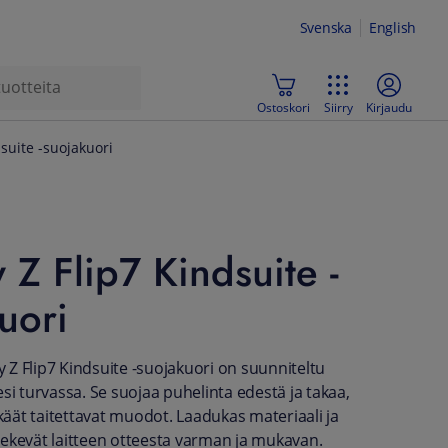
Svenska
English
Ostoskori
Siirry
Kirjaudu
suite -suojakuori
 Z Flip7 Kindsuite -
uori
Z Flip7 Kindsuite -suojakuori on suunniteltu
si turvassa. Se suojaa puhelinta edestä ja takaa,
kkäät taitettavat muodot. Laadukas materiaali ja
ekevät laitteen otteesta varman ja mukavan.