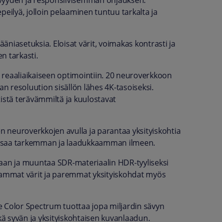
yyden ja responsiivisemman ohjauksen.
peilyä, jolloin pelaaminen tuntuu tarkalta ja
ääniasetuksia. Eloisat värit, voimakas kontrasti ja
n tarkasti.
 reaaliaikaiseen optimointiin. 20 neuroverkkoon
 resoluution sisällön lähes 4K-tasoiseksi.
istä terävämmiltä ja kuulostavat
en neuroverkkojen avulla ja parantaa yksityiskohtia
ö saa tarkemman ja laadukkaamman ilmeen.
laan ja muuntaa SDR-materiaalin HDR-tyyliseksi
ammat värit ja paremmat yksityiskohdat myös
e Color Spectrum tuottaa jopa miljardin sävyn
kä syvän ja yksityiskohtaisen kuvanlaadun.