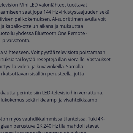
evision Mini LED valonlähteet tuottavat
aamiseen saat jopa 144 Hz virkistystaajuuden sekä
ivisen pelikokemuksen. AI-suorittimen avulla voit
jalkapallo-ottelun aikana ja mukauttaa
muotoilu yhdessä Bluetooth One Remote -
ja vaivatonta.
a viihteeseen. Voit pyytää televisiota poistamaan
ksia tai löytää reseptejä illan vieraille. Vastaukset
tyvillä video- ja kuvavinkeillä. Samalla
katsottavan sisällön perusteella, jotta
kkautta perinteisiin LED-televisioihin verrattuna.
lukokemus sekä rikkaampi ja vivahteikkaampi
iston myös vauhdikkaimmissa tilanteissa. Tuki 4K-
ogiaan perustuva 2K 240 Hz tila mahdollistavat