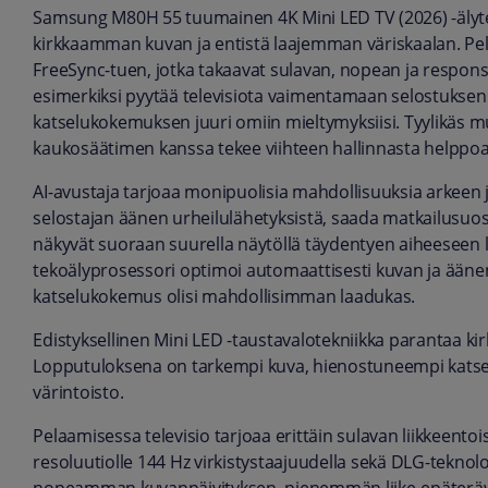
Samsung M80H 55 tuumainen 4K Mini LED TV (2026) -älytel
kirkkaamman kuvan ja entistä laajemman väriskaalan. Pel
FreeSync-tuen, jotka takaavat sulavan, nopean ja responsi
esimerkiksi pyytää televisiota vaimentamaan selostuksen 
katselukokemuksen juuri omiin mieltymyksiisi. Tyylikäs 
kaukosäätimen kanssa tekee viihteen hallinnasta helppoa 
AI-avustaja tarjoaa monipuolisia mahdollisuuksia arkeen j
selostajan äänen urheilulähetyksistä, saada matkailusuositu
näkyvät suoraan suurella näytöllä täydentyen aiheeseen liit
tekoälyprosessori optimoi automaattisesti kuvan ja äänen 
katselukokemus olisi mahdollisimman laadukas.
Edistyksellinen Mini LED -taustavalotekniikka parantaa kir
Lopputuloksena on tarkempi kuva, hienostuneempi katse
värintoisto.
Pelaamisessa televisio tarjoaa erittäin sulavan liikkeento
resoluutiolle 144 Hz virkistystaajuudella sekä DLG-teknol