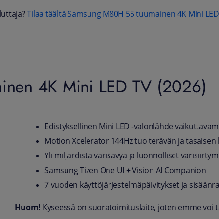
luttaja?
Tilaa täältä Samsung M80H 55 tuumainen 4K Mini LED
nen 4K Mini LED TV (2026)
Edistyksellinen Mini LED -valonlähde vaikuttavam
Motion Xcelerator 144Hz tuo terävän ja tasaisen 
Yli miljardista värisävyä ja luonnolliset värisiirtym
Samsung Tizen One UI + Vision AI Companion
7 vuoden käyttöjärjestelmäpäivitykset ja sisäänr
Huom!
Kyseessä on suoratoimituslaite, joten emme voi taa