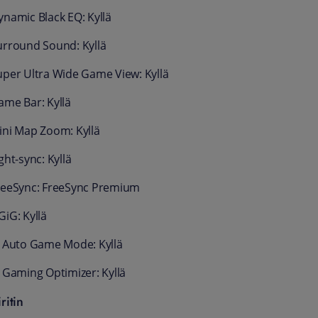
ynamic Black EQ: Kyllä
urround Sound: Kyllä
uper Ultra Wide Game View: Kyllä
ame Bar: Kyllä
ini Map Zoom: Kyllä
ght-sync: Kyllä
reeSync: FreeSync Premium
GiG: Kyllä
I Auto Game Mode: Kyllä
I Gaming Optimizer: Kyllä
ritin