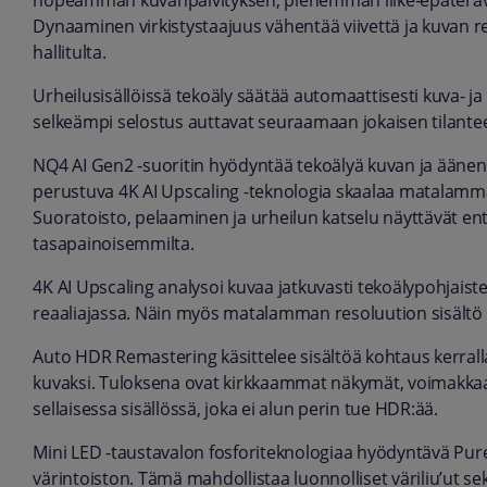
nopeamman kuvanpäivityksen, pienemmän liike-epäteräv
Dynaaminen virkistystaajuus vähentää viivettä ja kuvan re
hallitulta.
Urheilusisällöissä tekoäly säätää automaattisesti kuva- ja 
selkeämpi selostus auttavat seuraamaan jokaisen tilantee
NQ4 AI Gen2 -suoritin hyödyntää tekoälyä kuvan ja äänen
perustuva 4K AI Upscaling -teknologia skaalaa matalamman
Suoratoisto, pelaaminen ja urheilun katselu näyttävät ent
tasapainoisemmilta.
4K AI Upscaling analysoi kuvaa jatkuvasti tekoälypohjaist
reaaliajassa. Näin myös matalamman resoluution sisält
Auto HDR Remastering käsittelee sisältöä kohtaus kerral
kuvaksi. Tuloksena ovat kirkkaammat näkymät, voimakka
sellaisessa sisällössä, joka ei alun perin tue HDR:ää.
Mini LED -taustavalon fosforiteknologiaa hyödyntävä Pur
värintoiston. Tämä mahdollistaa luonnolliset väriliu’ut se