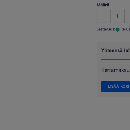
Määrä
Kentän arvo 1
Saatavuus:
Reilu
Yhteensä (al
Kertamaksu
LISÄÄ KORI