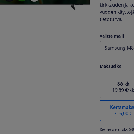
kirkkauden ja ko
vuoden käyttöjä
tietoturva.
Valitse malli
Samsung M80
Maksuaika
36 kk
19,89 €/kk
Kertamaks
716,00 €
Kertamaksu, alv. 0 