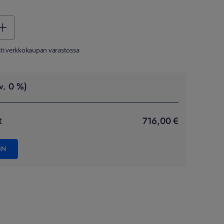
sti verkkokaupan varastossa
v. 0 %)
716,00 €
t
IN