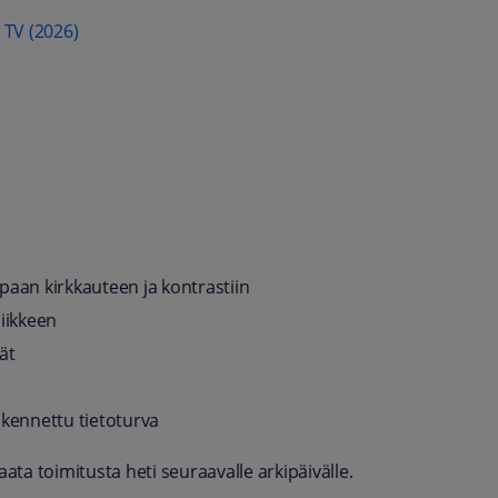
 TV (2026)
paan kirkkauteen ja kontrastiin
liikkeen
ät
akennettu tietoturva
ta toimitusta heti seuraavalle arkipäivälle.