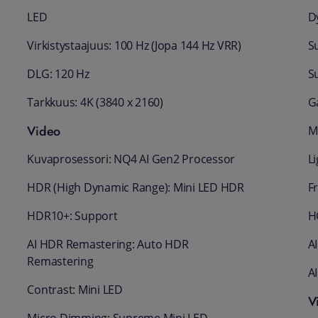
LED
D
Virkistystaajuus: 100 Hz (Jopa 144 Hz VRR)
S
DLG: 120 Hz
S
Tarkkuus: 4K (3840 x 2160)
G
Video
M
Kuvaprosessori: NQ4 AI Gen2 Processor
Li
HDR (High Dynamic Range): Mini LED HDR
F
HDR10+: Support
H
AI HDR Remastering: Auto HDR
A
Remastering
A
Contrast: Mini LED
Vi