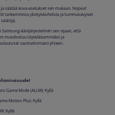
n ja säätää kuva-asetukset sen mukaan. Nopeat
elit tarkemmista yksityiskohdista ja tummasävyiset
 säätöjä.
 Samsung-äänijärjestelmiin sen sijaan, että
 ääni muodostuu täyteläisemmäksi ja
t sulautuvat saumattomasti yhteen.
eliominaisuudet
uto Game Mode (ALLM): Kyllä
ame Motion Plus: Kyllä
R: Kyllä