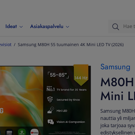
Ideat
Asiakaspalvelu
evisiot
Samsung M80H 55 tuumainen 4K Mini LED TV (2026)
Samsung
M80H 
Mini 
Samsung M80H 5
nauttia yli milja
joka tarjoaa syv
edistykselline