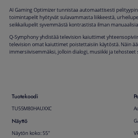
AI Gaming Optimizer tunnistaa automaattisesti pelityypi
toimintapelit hyötyvät sulavammasta liikkeestä, urheilup
seikkailupelit syvemmästä kontrastista ilman manuaalisia
Q-Symphony yhdistää television kaiuttimet yhteensopiviin
television omat kaiuttimet poistettaisiin käytöstä. Näin
immersiivisemmäksi, jolloin dialogi, musiikki ja tehostee
Tuotekoodi
P
TU55M80HAUXXC
A
Näyttö
G
Näytön koko: 55"
VR