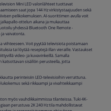
evision Mini LED valonlähteet tuottavat
aamiseen saat jopa 144 Hz virkistystaajuuden sekä
ivisen pelikokemuksen. AI-suorittimen avulla voit
jalkapallo-ottelun aikana ja mukauttaa
muotoilu yhdessä Bluetooth One Remote -
ja vaivatonta.
a viihteeseen. Voit pyytää televisiota poistamaan
ksia tai löytää reseptejä illan vieraille. Vastaukset
tyvillä video- ja kuvavinkeillä. Samalla
katsottavan sisällön perusteella, jotta
kkautta perinteisiin LED-televisioihin verrattuna.
lukokemus sekä rikkaampi ja vivahteikkaampi
iston myös vauhdikkaimmissa tilanteissa. Tuki 4K-
ogiaan perustuva 2K 240 Hz tila mahdollistavat