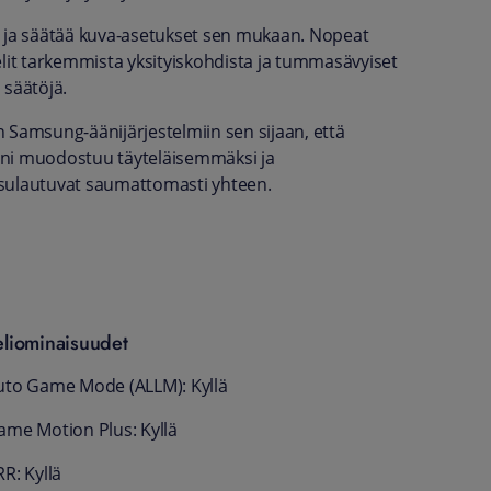
n ja säätää kuva-asetukset sen mukaan. Nopeat
elit tarkemmista yksityiskohdista ja tummasävyiset
 säätöjä.
 Samsung-äänijärjestelmiin sen sijaan, että
 ääni muodostuu täyteläisemmäksi ja
t sulautuvat saumattomasti yhteen.
eliominaisuudet
uto Game Mode (ALLM): Kyllä
ame Motion Plus: Kyllä
R: Kyllä