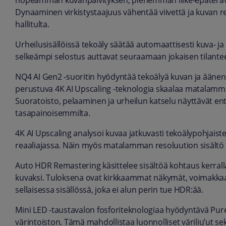
nopeamman kuvanpäivityksen, pienemmän liike-epäteräv
Dynaaminen virkistystaajuus vähentää viivettä ja kuvan re
hallitulta.
Urheilusisällöissä tekoäly säätää automaattisesti kuva- ja 
selkeämpi selostus auttavat seuraamaan jokaisen tilantee
NQ4 AI Gen2 -suoritin hyödyntää tekoälyä kuvan ja äänen
perustuva 4K AI Upscaling -teknologia skaalaa matalamman
Suoratoisto, pelaaminen ja urheilun katselu näyttävät ent
tasapainoisemmilta.
4K AI Upscaling analysoi kuvaa jatkuvasti tekoälypohjaist
reaaliajassa. Näin myös matalamman resoluution sisält
Auto HDR Remastering käsittelee sisältöä kohtaus kerral
kuvaksi. Tuloksena ovat kirkkaammat näkymät, voimakka
sellaisessa sisällössä, joka ei alun perin tue HDR:ää.
Mini LED -taustavalon fosforiteknologiaa hyödyntävä Pur
värintoiston. Tämä mahdollistaa luonnolliset väriliu’ut se