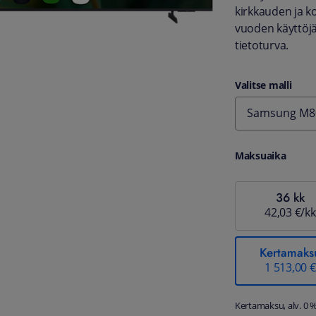
kirkkauden ja ko
vuoden käyttöjä
tietoturva.
Valitse malli
Samsung M80
Maksuaika
36 kk
42,03 €/kk
Kertamaks
1 513,00 €
Kertamaksu, alv. 0 