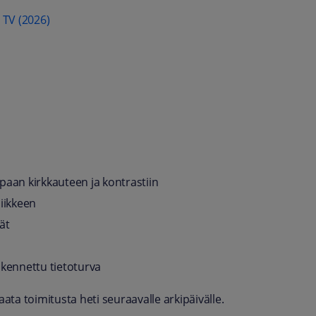
 TV (2026)
paan kirkkauteen ja kontrastiin
liikkeen
ät
akennettu tietoturva
ta toimitusta heti seuraavalle arkipäivälle.