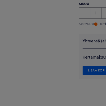
Määrä
Kentän arvo 1
Saatavuus:
Toimi
Yhteensä (al
Kertamaksu
LISÄÄ KORI