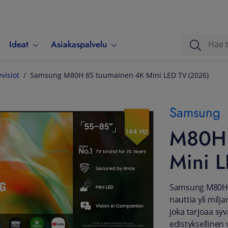
Ideat
Asiakaspalvelu
evisiot
Samsung M80H 85 tuumainen 4K Mini LED TV (2026)
Samsung
M80H 
Mini 
Samsung M80H 8
nauttia yli milja
joka tarjoaa syv
edistykselline