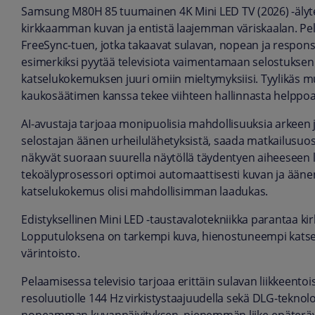
Samsung M80H 85 tuumainen 4K Mini LED TV (2026) -älytel
kirkkaamman kuvan ja entistä laajemman väriskaalan. Pel
FreeSync-tuen, jotka takaavat sulavan, nopean ja responsi
esimerkiksi pyytää televisiota vaimentamaan selostuksen 
katselukokemuksen juuri omiin mieltymyksiisi. Tyylikäs 
kaukosäätimen kanssa tekee viihteen hallinnasta helppoa 
AI-avustaja tarjoaa monipuolisia mahdollisuuksia arkeen j
selostajan äänen urheilulähetyksistä, saada matkailusuositu
näkyvät suoraan suurella näytöllä täydentyen aiheeseen liit
tekoälyprosessori optimoi automaattisesti kuvan ja äänen 
katselukokemus olisi mahdollisimman laadukas.
Edistyksellinen Mini LED -taustavalotekniikka parantaa kir
Lopputuloksena on tarkempi kuva, hienostuneempi katse
värintoisto.
Pelaamisessa televisio tarjoaa erittäin sulavan liikkeento
resoluutiolle 144 Hz virkistystaajuudella sekä DLG-teknol