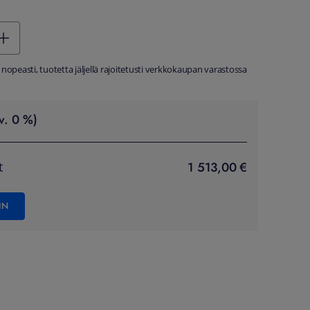
 nopeasti, tuotetta jäljellä rajoitetusti verkkokaupan varastossa
v. 0 %)
1 513,00 €
t
IN