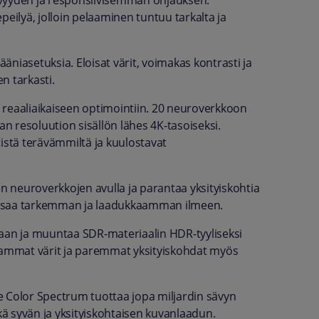
yyden ja responsiivisemman ohjauksen.
peilyä, jolloin pelaaminen tuntuu tarkalta ja
ääniasetuksia. Eloisat värit, voimakas kontrasti ja
n tarkasti.
 reaaliaikaiseen optimointiin. 20 neuroverkkoon
 resoluution sisällön lähes 4K-tasoiseksi.
istä terävämmiltä ja kuulostavat
en neuroverkkojen avulla ja parantaa yksityiskohtia
ö saa tarkemman ja laadukkaamman ilmeen.
laan ja muuntaa SDR-materiaalin HDR-tyyliseksi
ammat värit ja paremmat yksityiskohdat myös
e Color Spectrum tuottaa jopa miljardin sävyn
kä syvän ja yksityiskohtaisen kuvanlaadun.