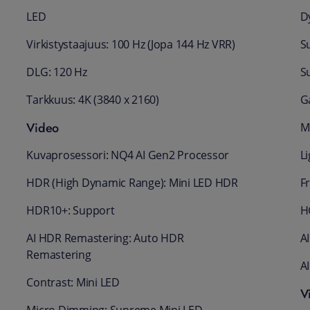
LED
D
Virkistystaajuus: 100 Hz (Jopa 144 Hz VRR)
S
DLG: 120 Hz
S
Tarkkuus: 4K (3840 x 2160)
G
Video
M
Kuvaprosessori: NQ4 AI Gen2 Processor
Li
HDR (High Dynamic Range): Mini LED HDR
F
HDR10+: Support
H
AI HDR Remastering: Auto HDR
A
Remastering
A
Contrast: Mini LED
Vi