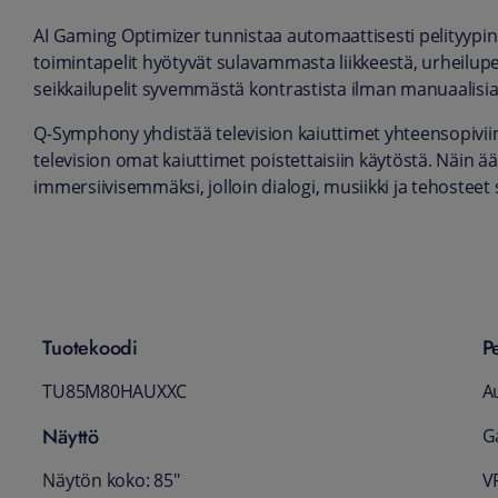
AI Gaming Optimizer tunnistaa automaattisesti pelityypi
toimintapelit hyötyvät sulavammasta liikkeestä, urheilup
seikkailupelit syvemmästä kontrastista ilman manuaalisia
Q-Symphony yhdistää television kaiuttimet yhteensopiviin
television omat kaiuttimet poistettaisiin käytöstä. Näin
immersiivisemmäksi, jolloin dialogi, musiikki ja tehostee
Tuotekoodi
P
TU85M80HAUXXC
A
Näyttö
G
Näytön koko: 85"
VR