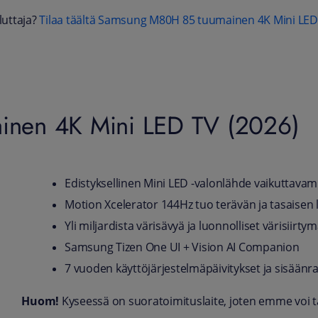
luttaja?
Tilaa täältä Samsung M80H 85 tuumainen 4K Mini LED
nen 4K Mini LED TV (2026)
Edistyksellinen Mini LED -valonlähde vaikuttavam
Motion Xcelerator 144Hz tuo terävän ja tasaisen 
Yli miljardista värisävyä ja luonnolliset värisiirtym
Samsung Tizen One UI + Vision AI Companion
7 vuoden käyttöjärjestelmäpäivitykset ja sisäänr
Huom!
Kyseessä on suoratoimituslaite, joten emme voi taa