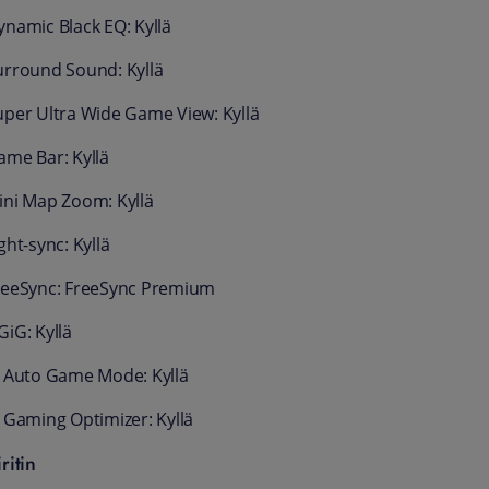
ynamic Black EQ: Kyllä
urround Sound: Kyllä
uper Ultra Wide Game View: Kyllä
ame Bar: Kyllä
ini Map Zoom: Kyllä
ght-sync: Kyllä
reeSync: FreeSync Premium
GiG: Kyllä
I Auto Game Mode: Kyllä
I Gaming Optimizer: Kyllä
ritin