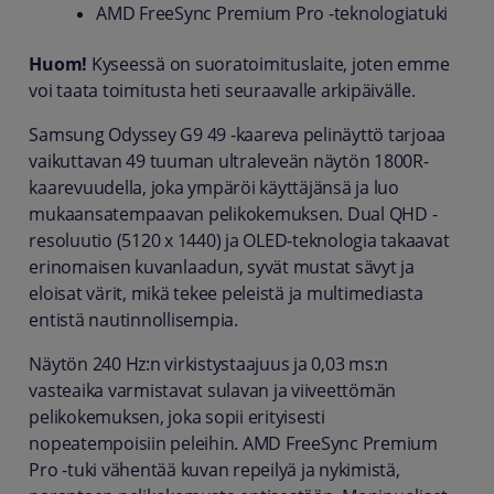
AMD FreeSync Premium Pro -teknologiatuki
Huom!
Kyseessä on suoratoimituslaite, joten emme
voi taata toimitusta heti seuraavalle arkipäivälle.
Samsung Odyssey G9 49 -kaareva pelinäyttö tarjoaa
vaikuttavan 49 tuuman ultraleveän näytön 1800R-
kaarevuudella, joka ympäröi käyttäjänsä ja luo
mukaansatempaavan pelikokemuksen. Dual QHD -
resoluutio (5120 x 1440) ja OLED-teknologia takaavat
erinomaisen kuvanlaadun, syvät mustat sävyt ja
eloisat värit, mikä tekee peleistä ja multimediasta
entistä nautinnollisempia.
Näytön 240 Hz:n virkistystaajuus ja 0,03 ms:n
vasteaika varmistavat sulavan ja viiveettömän
pelikokemuksen, joka sopii erityisesti
nopeatempoisiin peleihin. AMD FreeSync Premium
Pro -tuki vähentää kuvan repeilyä ja nykimistä,