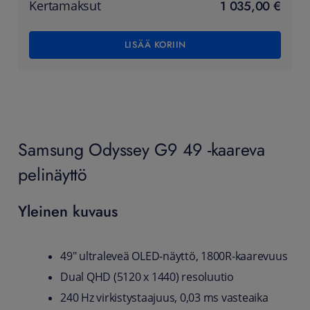
1 035,00 €
Kertamaksut
LISÄÄ KORIIN
Samsung Odyssey G9 49 -kaareva
pelinäyttö
Yleinen kuvaus
49" ultraleveä OLED-näyttö, 1800R-kaarevuus
Dual QHD (5120 x 1440) resoluutio
240 Hz virkistystaajuus, 0,03 ms vasteaika