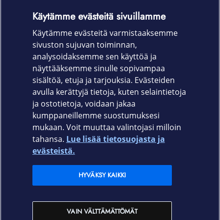
kg
Käytämme evästeitä sivuillamme
Jalustan kanssa: 1194,7 x 529,3 x 284,1 mm,
Käytämme evästeitä varmistaaksemme
12,6 kg
sivuston sujuvan toiminnan,
Takuu
analysoidaksemme sen käyttöä ja
näyttääksemme sinulle sopivampaa
24 kk
sisältöä, etuja ja tarjouksia. Evästeiden
avulla kerättyjä tietoja, kuten selaintietoja
ja ostotietoja, voidaan jakaa
kumppaneillemme suostumuksesi
mukaan. Voit muuttaa valintojasi milloin
tahansa.
Lue lisää tietosuojasta ja
Elisa.fi
evästeistä.
Elisa Oyj
HYVÄKSY KAIKKI
Elisan myymälät
VAIN VÄLTTÄMÄTTÖMÄT