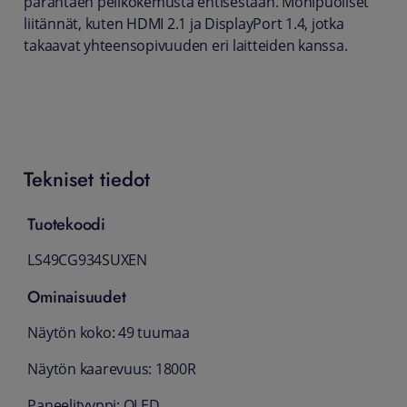
parantaen pelikokemusta entisestään. Monipuoliset
liitännät, kuten HDMI 2.1 ja DisplayPort 1.4, jotka
takaavat yhteensopivuuden eri laitteiden kanssa.
Tekniset tiedot
Tuotekoodi
LS49CG934SUXEN
Ominaisuudet
Näytön koko: 49 tuumaa
Näytön kaarevuus: 1800R
Paneelityyppi: OLED