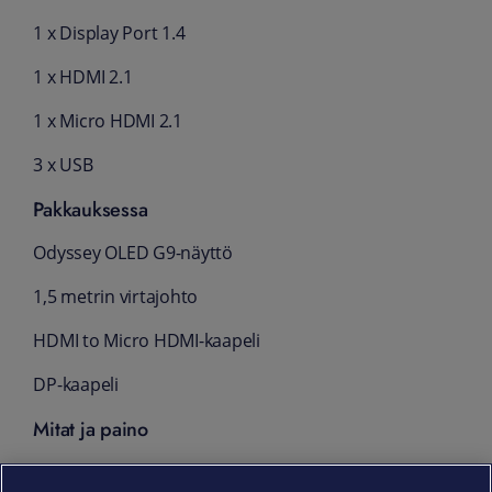
1 x Display Port 1.4
1 x HDMI 2.1
1 x Micro HDMI 2.1
3 x USB
Pakkauksessa
Odyssey OLED G9-näyttö
1,5 metrin virtajohto
HDMI to Micro HDMI-kaapeli
DP-kaapeli
Mitat ja paino
Ilman jalustaa: 1194,7 x 365 x 180,8 mm, 8,8