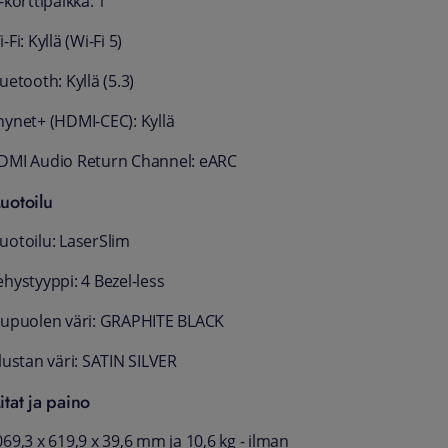
-korttipaikka: 1
-Fi: Kyllä (Wi-Fi 5)
uetooth: Kyllä (5.3)
nynet+ (HDMI-CEC): Kyllä
DMI Audio Return Channel: eARC
uotoilu
uotoilu: LaserSlim
hystyyppi: 4 Bezel-less
tupuolen väri: GRAPHITE BLACK
lustan väri: SATIN SILVER
itat ja paino
69,3 x 619,9 x 39,6 mm ja 10,6 kg - ilman