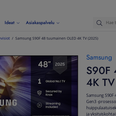
Ideat
Asiakaspalvelu
evisiot
Samsung S90F 48 tuumainen OLED 4K TV (2025)
Samsung
S90F 
4K TV
Samsung S90F 4
Gen3 -prosessor
huippulaatuiseks
ja yksityiskoht