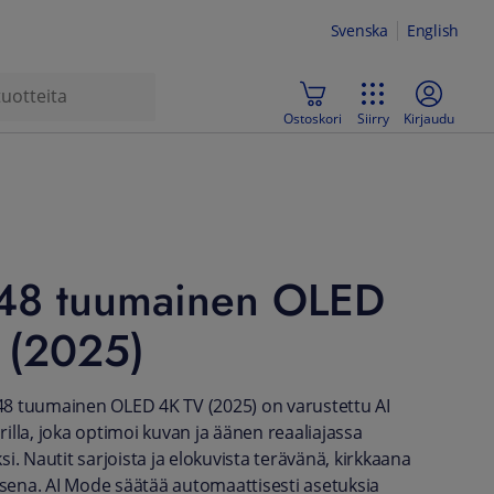
Svenska
English
Ostoskori
Siirry
Kirjaudu
48 tuumainen OLED
 (2025)
8 tuumainen OLED 4K TV (2025) on varustettu AI
illa, joka optimoi kuvan ja äänen reaaliajassa
i. Nautit sarjoista ja elokuvista terävänä, kirkkaana
aisena. AI Mode säätää automaattisesti asetuksia