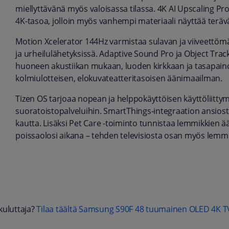
miellyttävänä myös valoisassa tilassa. 4K AI Upscaling P
4K-tasoa, jolloin myös vanhempi materiaali näyttää terä
Motion Xcelerator 144Hz varmistaa sulavan ja viiveettömä
ja urheilulähetyksissä. Adaptive Sound Pro ja Object Track
huoneen akustiikan mukaan, luoden kirkkaan ja tasapa
kolmiulotteisen, elokuvateatteritasoisen äänimaailman.
Tizen OS tarjoaa nopean ja helppokäyttöisen käyttöliitt
suoratoistopalveluihin. SmartThings-integraation ansiosta v
kautta. Lisäksi Pet Care -toiminto tunnistaa lemmikkien ää
poissaolosi aikana – tehden televisiosta osan myös lemmik
kuluttaja?
Tilaa täältä Samsung S90F 48 tuumainen OLED 4K T