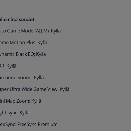
eliominaisuudet
uto Game Mode (ALLM): Kyllä
ame Motion Plus: Kyllä
ynamic Black EQ: Kyllä
R: Kyllä
urround Sound: Kyllä
uper Ultra Wide Game View: Kyllä
ini Map Zoom: Kyllä
ght-sync: Kyllä
reeSync: FreeSync Premium