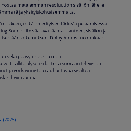
ro nostaa matalamman resoluution sisällön lähelle
vämmältä ja yksityiskohtaisemmalta.
n liikkeen, mikä on erityisen tärkeää pelaamisessa
ing Sound Lite säätävät ääntä tilanteen, sisällön ja
inoisen äänikokemuksen. Dolby Atmos tuo mukaan
ymän sekä pääsyn suosituimpiin
oit hallita älykotisi laitteita suoraan television
net ja voi käynnistää rauhoittavaa sisältöä
kisi hyvinvointia.
V (2025)