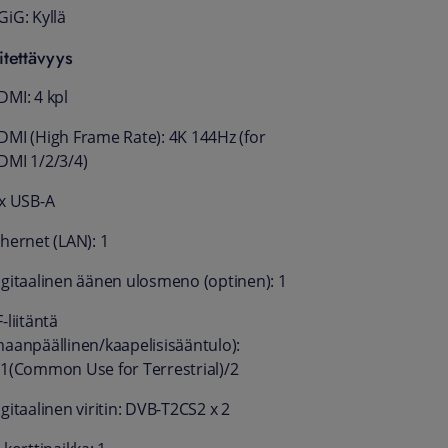
GiG: Kyllä
iitettävyys
DMI: 4 kpl
DMI (High Frame Rate): 4K 144Hz (for
DMI 1/2/3/4)
 x USB-A
thernet (LAN): 1
igitaalinen äänen ulosmeno (optinen): 1
-liitäntä
maanpäällinen/kaapelisisääntulo):
/1(Common Use for Terrestrial)/2
gitaalinen viritin: DVB-T2CS2 x 2