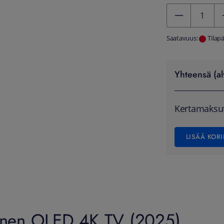
Kentän arvo 1
Saatavuus:
Tilap
Yhteensä (al
Kertamaksu
LISÄÄ KORI
inen OLED 4K TV (2025)