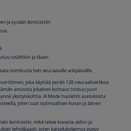
n ja syvään kontrastiin
ksia
ä
tuu sisältöön ja tilaan
ta toimitusta heti seuraavalle arkipäivälle.
orittimen, joka käyttää peräti 128 neuraaliverkkoa
Tämän ansiosta jokainen kohtaus toistuu juuri
täynnä yksityiskohtia. AI Mode huolehtii asetuksista
usteella, joten saat optimaalisen kuvan ja äänen
vän kontrastin, mikä tekee kuvasta aidon ja
tukset tehokkaasti, joten katselukokemus pysyy