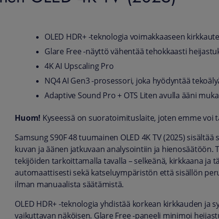
OLED HDR+ -teknologia voimakkaaseen kirkkautee
Glare Free -näyttö vähentää tehokkaasti heijastu
4K AI Upscaling Pro
NQ4 AI Gen3 -prosessori, joka hyödyntää tekoäly
Adaptive Sound Pro + OTS Liten avulla ääni mukau
Huom!
Kyseessä on suoratoimituslaite, joten emme voi taa
Samsung S90F 48 tuumainen OLED 4K TV (2025) sisältää su
kuvan ja äänen jatkuvaan analysointiin ja hienosäätöön. 
tekijöiden tarkoittamalla tavalla – selkeänä, kirkkaana ja 
automaattisesti sekä katseluympäristön että sisällön per
ilman manuaalista säätämistä.
OLED HDR+ -teknologia yhdistää korkean kirkkauden ja sy
vaikuttavan näköisen. Glare Free -paneeli minimoi heijas