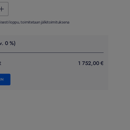
äisesti loppu, toimitetaan jälkitoimituksena
v. 0 %)
1 752,00 €
t
IN