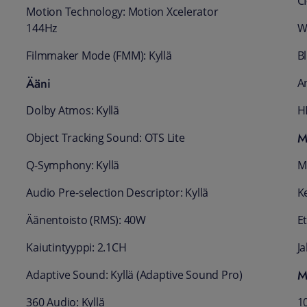
CI
Motion Technology: Motion Xcelerator
144Hz
Wi
Filmmaker Mode (FMM): Kyllä
Bl
Ääni
A
Dolby Atmos: Kyllä
H
M
Object Tracking Sound: OTS Lite
Q-Symphony: Kyllä
M
Audio Pre-selection Descriptor: Kyllä
Ke
Äänentoisto (RMS): 40W
E
Kaiutintyyppi: 2.1CH
Ja
M
Adaptive Sound: Kyllä (Adaptive Sound Pro)
360 Audio: Kyllä
10