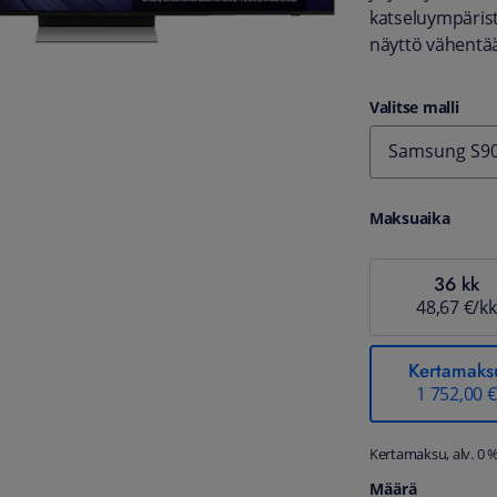
katseluympärist
näyttö vähentää
Valitse malli
Samsung S90
Maksuaika
36 kk
48,67 €/kk
Kertamaks
1 752,00 €
Kertamaksu, alv. 0 
Määrä