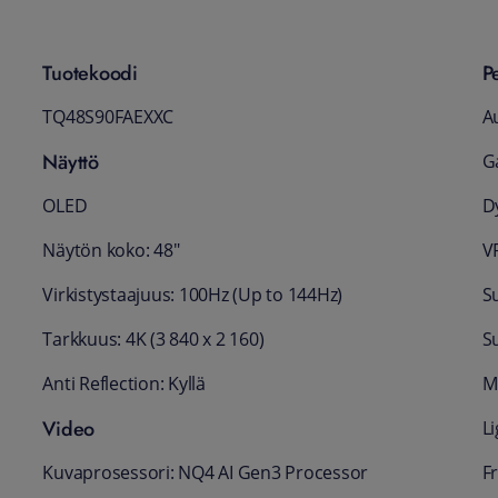
Tuotekoodi
P
TQ48S90FAEXXC
A
Näyttö
G
OLED
D
Näytön koko: 48"
VR
Virkistystaajuus: 100Hz (Up to 144Hz)
S
Tarkkuus: 4K (3 840 x 2 160)
S
Anti Reflection: Kyllä
M
Video
Li
Kuvaprosessori: NQ4 AI Gen3 Processor
F