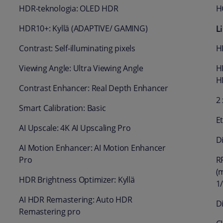
HDR-teknologia: OLED HDR
H
L
HDR10+: Kyllä (ADAPTIVE/ GAMING)
Contrast: Self-illuminating pixels
H
Viewing Angle: Ultra Viewing Angle
H
H
Contrast Enhancer: Real Depth Enhancer
2
Smart Calibration: Basic
E
AI Upscale: 4K AI Upscaling Pro
D
AI Motion Enhancer: AI Motion Enhancer
Pro
RF
(
HDR Brightness Optimizer: Kyllä
1
AI HDR Remastering: Auto HDR
Di
Remastering pro