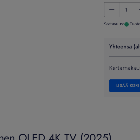
Kentän arvo 1
Saatavuus:
Tuote
Yhteensä (al
Kertamaksu
LISÄÄ KORI
nen OLED 4K TV (2025)