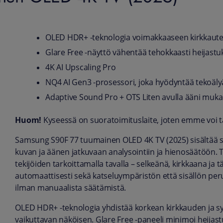
OLED HDR+ -teknologia voimakkaaseen kirkkautee
Glare Free -näyttö vähentää tehokkaasti heijastu
4K AI Upscaling Pro
NQ4 AI Gen3 -prosessori, joka hyödyntää tekoäly
Adaptive Sound Pro + OTS Liten avulla ääni mukau
Huom!
Kyseessä on suoratoimituslaite, joten emme voi taa
Samsung S90F 77 tuumainen OLED 4K TV (2025) sisältää su
kuvan ja äänen jatkuvaan analysointiin ja hienosäätöön. 
tekijöiden tarkoittamalla tavalla – selkeänä, kirkkaana ja 
automaattisesti sekä katseluympäristön että sisällön per
ilman manuaalista säätämistä.
OLED HDR+ -teknologia yhdistää korkean kirkkauden ja sy
vaikuttavan näköisen. Glare Free -paneeli minimoi heijas