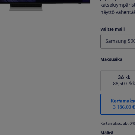
katseluympärist
näyttö vähentää
Valitse malli
Samsung S90
Maksuaika
36 kk
88,50 €/kk
Kertamaks
3 186,00 €
Kertamaksu, alv. 0 
Määrä