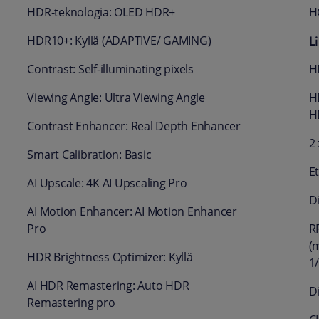
HDR-teknologia: OLED HDR+
H
L
HDR10+: Kyllä (ADAPTIVE/ GAMING)
Contrast: Self-illuminating pixels
H
Viewing Angle: Ultra Viewing Angle
H
H
Contrast Enhancer: Real Depth Enhancer
2
Smart Calibration: Basic
E
AI Upscale: 4K AI Upscaling Pro
D
AI Motion Enhancer: AI Motion Enhancer
Pro
RF
(
HDR Brightness Optimizer: Kyllä
1
AI HDR Remastering: Auto HDR
Di
Remastering pro