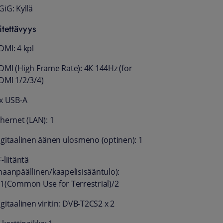
GiG: Kyllä
iitettävyys
DMI: 4 kpl
DMI (High Frame Rate): 4K 144Hz (for
DMI 1/2/3/4)
 x USB-A
thernet (LAN): 1
igitaalinen äänen ulosmeno (optinen): 1
-liitäntä
maanpäällinen/kaapelisisääntulo):
/1(Common Use for Terrestrial)/2
gitaalinen viritin: DVB-T2CS2 x 2