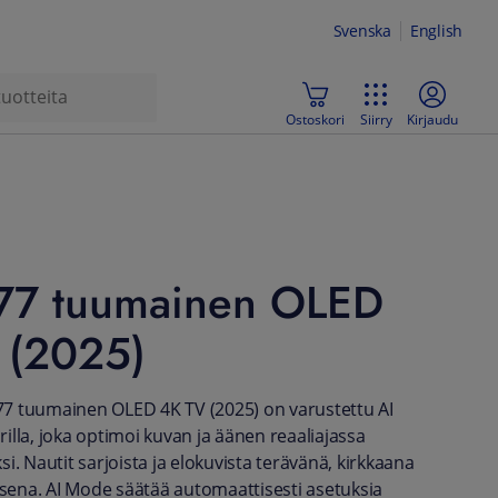
Svenska
English
Ostoskori
Siirry
Kirjaudu
77 tuumainen OLED
 (2025)
7 tuumainen OLED 4K TV (2025) on varustettu AI
illa, joka optimoi kuvan ja äänen reaaliajassa
i. Nautit sarjoista ja elokuvista terävänä, kirkkaana
aisena. AI Mode säätää automaattisesti asetuksia