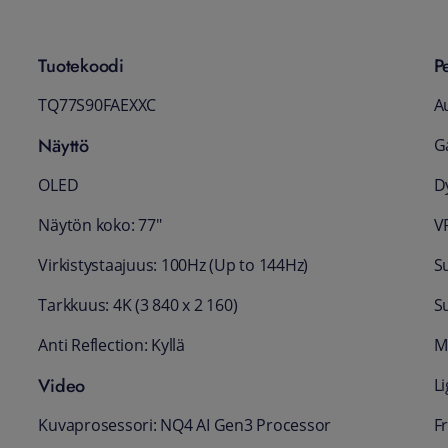
Tuotekoodi
P
TQ77S90FAEXXC
A
Näyttö
G
OLED
D
Näytön koko: 77"
VR
Virkistystaajuus: 100Hz (Up to 144Hz)
S
Tarkkuus: 4K (3 840 x 2 160)
S
Anti Reflection: Kyllä
M
Video
Li
Kuvaprosessori: NQ4 AI Gen3 Processor
F