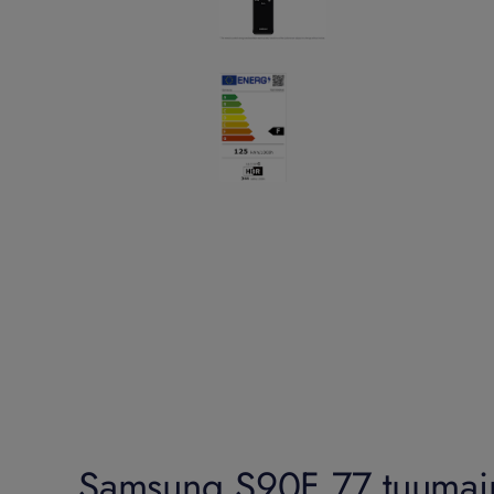
Samsung S90F 77 tuumai