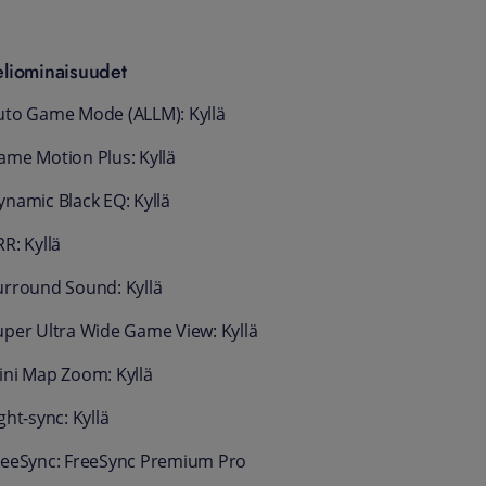
eliominaisuudet
uto Game Mode (ALLM): Kyllä
ame Motion Plus: Kyllä
ynamic Black EQ: Kyllä
R: Kyllä
urround Sound: Kyllä
uper Ultra Wide Game View: Kyllä
ini Map Zoom: Kyllä
ght-sync: Kyllä
reeSync: FreeSync Premium Pro