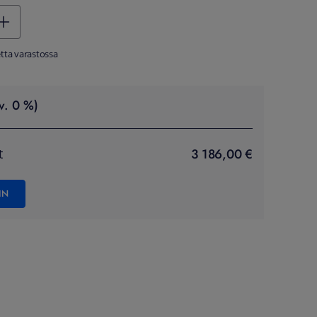
tta varastossa
v. 0 %)
3 186,00 €
t
IN