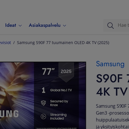
Ideat
Asiakaspalvelu
evisiot
Samsung S90F 77 tuumainen OLED 4K TV (2025)
Samsung
S90F 
4K TV
Samsung S90F 7
Gen3 -prosessor
huippulaatuiseks
ja yksityiskoht