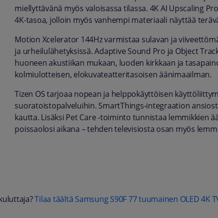
miellyttävänä myös valoisassa tilassa. 4K AI Upscaling P
4K-tasoa, jolloin myös vanhempi materiaali näyttää terä
Motion Xcelerator 144Hz varmistaa sulavan ja viiveettömä
ja urheilulähetyksissä. Adaptive Sound Pro ja Object Track
huoneen akustiikan mukaan, luoden kirkkaan ja tasapa
kolmiulotteisen, elokuvateatteritasoisen äänimaailman.
Tizen OS tarjoaa nopean ja helppokäyttöisen käyttöliitt
suoratoistopalveluihin. SmartThings-integraation ansiosta v
kautta. Lisäksi Pet Care -toiminto tunnistaa lemmikkien ää
poissaolosi aikana – tehden televisiosta osan myös lemmik
kuluttaja?
Tilaa täältä Samsung S90F 77 tuumainen OLED 4K T