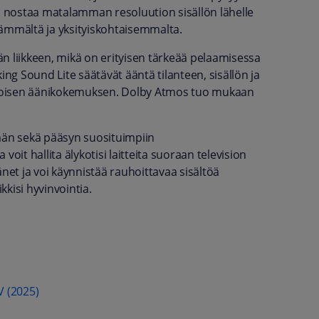
ro nostaa matalamman resoluution sisällön lähelle
vämmältä ja yksityiskohtaisemmalta.
n liikkeen, mikä on erityisen tärkeää pelaamisessa
ing Sound Lite säätävät ääntä tilanteen, sisällön ja
inoisen äänikokemuksen. Dolby Atmos tuo mukaan
ymän sekä pääsyn suosituimpiin
oit hallita älykotisi laitteita suoraan television
net ja voi käynnistää rauhoittavaa sisältöä
kisi hyvinvointia.
V (2025)