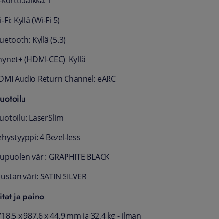
-korttipaikka: 1
-Fi: Kyllä (Wi-Fi 5)
uetooth: Kyllä (5.3)
nynet+ (HDMI-CEC): Kyllä
DMI Audio Return Channel: eARC
uotoilu
uotoilu: LaserSlim
hystyyppi: 4 Bezel-less
tupuolen väri: GRAPHITE BLACK
lustan väri: SATIN SILVER
itat ja paino
18,5 x 987,6 x 44,9 mm ja 32,4 kg - ilman