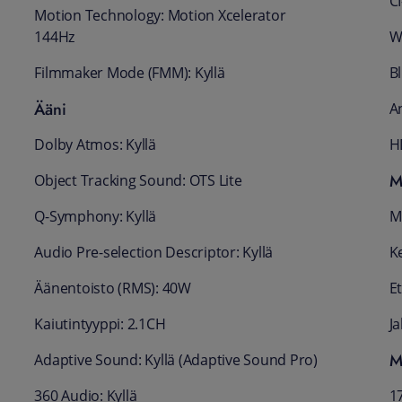
CI
Motion Technology: Motion Xcelerator
144Hz
Wi
Filmmaker Mode (FMM): Kyllä
Bl
Ääni
A
Dolby Atmos: Kyllä
H
M
Object Tracking Sound: OTS Lite
Q-Symphony: Kyllä
M
Audio Pre-selection Descriptor: Kyllä
Ke
Äänentoisto (RMS): 40W
E
Kaiutintyyppi: 2.1CH
Ja
M
Adaptive Sound: Kyllä (Adaptive Sound Pro)
360 Audio: Kyllä
17