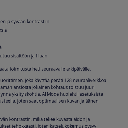
n ja syvään kontrastiin
ksia
ä
tuu sisältöön ja tilaan
ta toimitusta heti seuraavalle arkipäivälle.
orittimen, joka käyttää peräti 128 neuraaliverkkoa
Tämän ansiosta jokainen kohtaus toistuu juuri
täynnä yksityiskohtia. AI Mode huolehtii asetuksista
usteella, joten saat optimaalisen kuvan ja äänen
vän kontrastin, mikä tekee kuvasta aidon ja
tukset tehokkaasti, joten katselukokemus pysyy