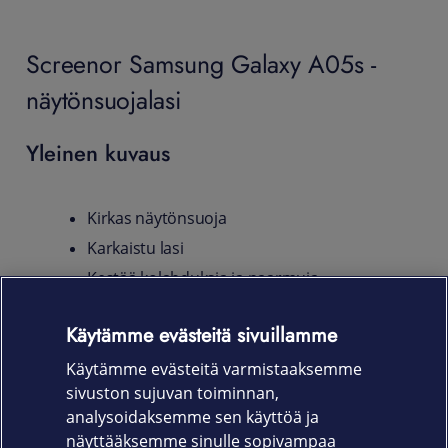
Screenor Samsung Galaxy A05s -
näytönsuojalasi
Yleinen kuvaus
Kirkas näytönsuoja
Karkaistu lasi
Kestää kolahduksia ja naarmuja
Screenor Samsung Galaxy A05s -näytönsuojalasi on
Käytämme evästeitä sivuillamme
karkaistua lasia ja se tuo puhelimesi näytölle kestävän
Käytämme evästeitä varmistaaksemme
suojan iskuilta, kolhuilta ja naarmuilta.
sivuston sujuvan toiminnan,
Tuotekoodi
analysoidaksemme sen käyttöä ja
näyttääksemme sinulle sopivampaa