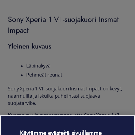
Sony Xperia 1 VI -suojakuori Insmat
Impact
Yleinen kuvaus
Läpinäkyvä
Pehmeät reunat
Sony Xperia 1 VI -suojakuori Insmat Impact on kevyt,
naarmuilta ja iskuilta puhelintasi suojaava
suojatarvike.
Kuoren avulla pysyt varmana, että Sony Xperia 1 VI -
puhelimesi ulkoiset ominaisuudet eivät pääse
kulumaan kovemmassakaan käytössä. Suojakuori on
Käytämme evästeitä sivuillamme