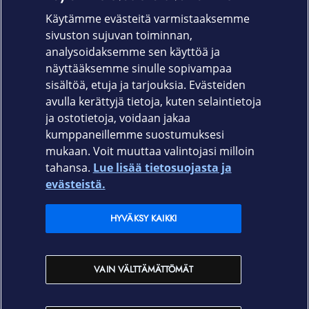
helppo asentaa puhelimeesi ja sen pehmeät reunat
Käytämme evästeitä varmistaaksemme
vaimentavat iskua mikäli otteesi lipeää puhelimestasi.
sivuston sujuvan toiminnan,
Tuotekoodi
analysoidaksemme sen käyttöä ja
näyttääksemme sinulle sopivampaa
650-1257
sisältöä, etuja ja tarjouksia. Evästeiden
avulla kerättyjä tietoja, kuten selaintietoja
ja ostotietoja, voidaan jakaa
kumppaneillemme suostumuksesi
mukaan. Voit muuttaa valintojasi milloin
tahansa.
Lue lisää tietosuojasta ja
Elisa.fi
evästeistä.
Elisa Oyj
HYVÄKSY KAIKKI
Elisan myymälät
VAIN VÄLTTÄMÄTTÖMÄT
Yhteystiedot