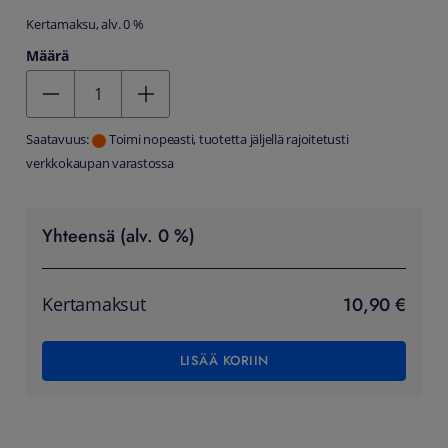
Kertamaksu, alv. 0 %
Määrä
Kentän arvo 1
Saatavuus:
Toimi nopeasti, tuotetta jäljellä rajoitetusti
verkkokaupan varastossa
Yhteensä (alv. 0 %)
10,90 €
Kertamaksut
LISÄÄ KORIIN