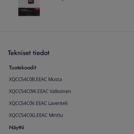
Tekniset tiedot
Tuotekoodit
XQCC54C0B.EEAC Musta
XQCC54C0W.EEAC Valkoinen
XQCC54C0V.EEAC Laventeli
XQCC54C0G.EEAC Minttu
Näyttö