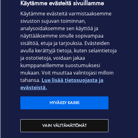
Käytämme evästeitä sivuillamme
161 g
Käytämme evästeitä varmistaaksemme
sivuston sujuvan toiminnan,
Takuu
analysoidaksemme sen käyttöä ja
24 kk
näyttääksemme sinulle sopivampaa
sisältöä, etuja ja tarjouksia. Evästeiden
avulla kerättyjä tietoja, kuten selaintietoja
ja ostotietoja, voidaan jakaa
kumppaneillemme suostumuksesi
mukaan. Voit muuttaa valintojasi milloin
tahansa.
Lue lisää tietosuojasta ja
Elisa.fi
evästeistä.
Elisa Oyj
HYVÄKSY KAIKKI
Elisan myymälät
VAIN VÄLTTÄMÄTTÖMÄT
Yhteystiedot