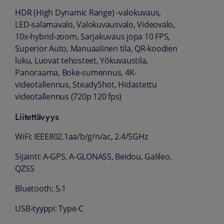
HDR (High Dynamic Range) -valokuvaus,
LED-salamavalo, Valokuvausvalo, Videovalo,
10x-hybrid-zoom, Sarjakuvaus jopa 10 FPS,
Superior Auto, Manuaalinen tila, QR-koodien
luku, Luovat tehosteet, Yökuvaustila,
Panoraama, Boke-sumennus, 4K-
videotallennus, SteadyShot, Hidastettu
videotallennus (720p 120 fps)
Liitettävyys
WiFi: IEEE802.1aa/b/g/n/ac, 2.4/5GHz
Sijainti: A-GPS, A-GLONASS, Beidou, Galileo,
QZSS
Bluetooth: 5.1
USB-tyyppi: Type-C