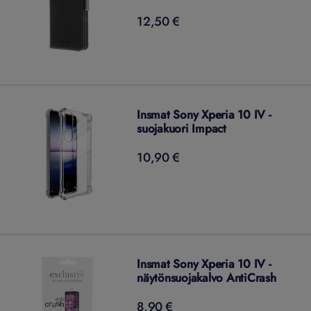
12,50 €
12,50
€
Insmat Sony Xperia 10 IV -
suojakuori Impact
10,90 €
10,90
€
Insmat Sony Xperia 10 IV -
näytönsuojakalvo AntiCrash
8,90 €
8,90
€