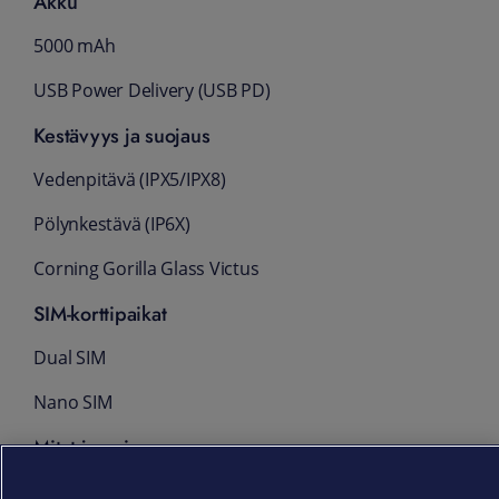
Akku
5000 mAh
USB Power Delivery (USB PD)
Kestävyys ja suojaus
Vedenpitävä (IPX5/IPX8)
Pölynkestävä (IP6X)
Corning Gorilla Glass Victus
SIM-korttipaikat
Dual SIM
Nano SIM
Mitat ja paino
153 x 67 x 8.3 mm