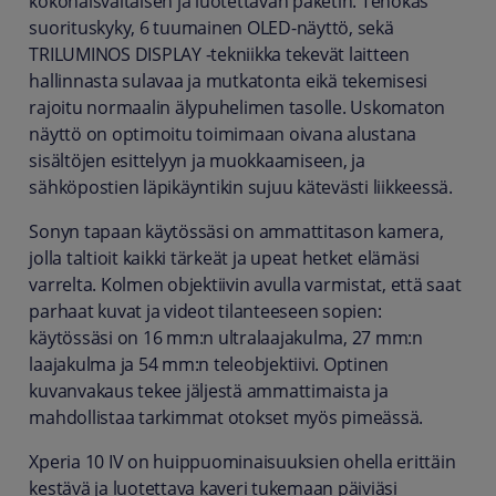
kokonaisvaltaisen ja luotettavan paketin. Tehokas
suorituskyky, 6 tuumainen OLED-näyttö, sekä
TRILUMINOS DISPLAY -tekniikka tekevät laitteen
hallinnasta sulavaa ja mutkatonta eikä tekemisesi
rajoitu normaalin älypuhelimen tasolle. Uskomaton
näyttö on optimoitu toimimaan oivana alustana
sisältöjen esittelyyn ja muokkaamiseen, ja
sähköpostien läpikäyntikin sujuu kätevästi liikkeessä.
Sonyn tapaan käytössäsi on ammattitason kamera,
jolla taltioit kaikki tärkeät ja upeat hetket elämäsi
varrelta. Kolmen objektiivin avulla varmistat, että saat
parhaat kuvat ja videot tilanteeseen sopien:
käytössäsi on 16 mm:n ultralaajakulma, 27 mm:n
laajakulma ja 54 mm:n teleobjektiivi. Optinen
kuvanvakaus tekee jäljestä ammattimaista ja
mahdollistaa tarkimmat otokset myös pimeässä.
Xperia 10 IV on huippuominaisuuksien ohella erittäin
kestävä ja luotettava kaveri tukemaan päiviäsi