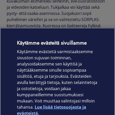
kuvakulman esimerkiksi selfieihin, live-suoratoistoon
ja videoiden katseluun. Tukijalkaa voi käyttää sekä
pysty- että vaaka-asennossa. Suojakuori sopii
puhelimen väreihin ja se on valmistettu SORPLAS-
kierrätysmuovista. Kuoressa on bakteereja hylkivä
antibakteerinen pinta.
Tuotekoodit
Käytämme evästeitä sivuillamme
Käytämme evästeitä varmistaaksemme
XQZCBDEB.ROW Musta
sivuston sujuvan toiminnan,
XQZCBDEH.ROW Valkoinen
analysoidaksemme sen käyttöä ja
näyttääksemme sinulle sopivampaa
XQZCBDEL.ROW Sininen
sisältöä, etuja ja tarjouksia. Evästeiden
avulla kerättyjä tietoja, kuten selaintietoja
ja ostotietoja, voidaan jakaa
kumppaneillemme suostumuksesi
mukaan. Voit muuttaa valintojasi milloin
tahansa.
Lue lisää tietosuojasta ja
Elisa.fi
evästeistä.