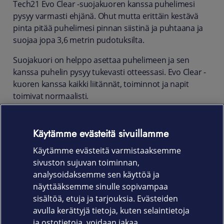
Tech21 Evo Clear -suojakuoren kanssa puhelimesi
pysyy varmasti ehjänä. Ohut mutta erittäin kestävä
pinta pitää puhelimesi pinnan siistinä ja puhtaana ja
suojaa jopa 3,6 metrin pudotuksilta.
Suojakuori on helppo asettaa puhelimeen ja sen
kanssa puhelin pysyy tukevasti otteessasi. Evo Clear -
kuoren kanssa kaikki liitännät, toiminnot ja napit
toimivat normaalisti.
Evo Clear on yhteensopiva MagSafe-lisävarusteiden
kanssa. Kuoressa on korotetut reunat kameran
Käytämme evästeitä sivuillamme
linssin suojaamiseksi. Evo Clear on myös
Käytämme evästeitä varmistaaksemme
uskomattoman kevyt, ohut ja joustava.
sivuston sujuvan toiminnan,
Tuotekoodi
analysoidaksemme sen käyttöä ja
näyttääksemme sinulle sopivampaa
T21-11303
sisältöä, etuja ja tarjouksia. Evästeiden
avulla kerättyjä tietoja, kuten selaintietoja
ja ostotietoja, voidaan jakaa