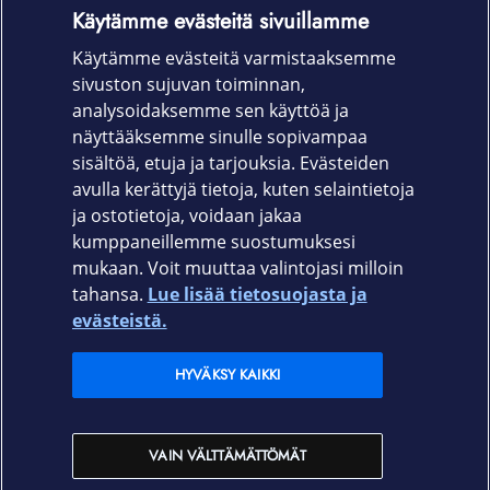
Tuotekoodit
Käytämme evästeitä sivuillamme
Käytämme evästeitä varmistaaksemme
T21-8207 (indigo)
sivuston sujuvan toiminnan,
T21-8206 (musta)
analysoidaksemme sen käyttöä ja
näyttääksemme sinulle sopivampaa
T21-8208 (violetti)
sisältöä, etuja ja tarjouksia. Evästeiden
avulla kerättyjä tietoja, kuten selaintietoja
ja ostotietoja, voidaan jakaa
kumppaneillemme suostumuksesi
mukaan. Voit muuttaa valintojasi milloin
tahansa.
Lue lisää tietosuojasta ja
Elisa.fi
evästeistä.
Elisa Oyj
HYVÄKSY KAIKKI
Elisan myymälät
VAIN VÄLTTÄMÄTTÖMÄT