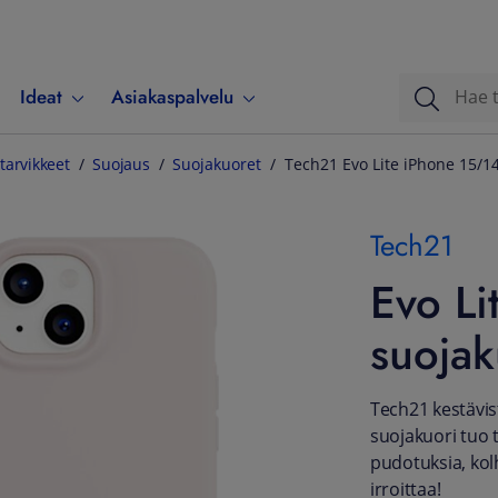
Ideat
Asiakaspalvelu
tarvikkeet
Suojaus
Suojakuoret
Tech21 Evo Lite iPhone 15/14
Tech21
Evo Li
suojak
Tech21 kestävis
suojakuori tuo t
pudotuksia, kol
irroittaa!