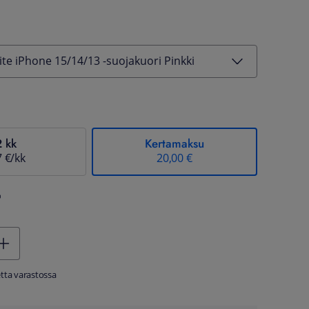
ite iPhone 15/14/13 -suojakuori Pinkki
2 kk
Kertamaksu
7 €/kk
20,00 €
%
tta varastossa