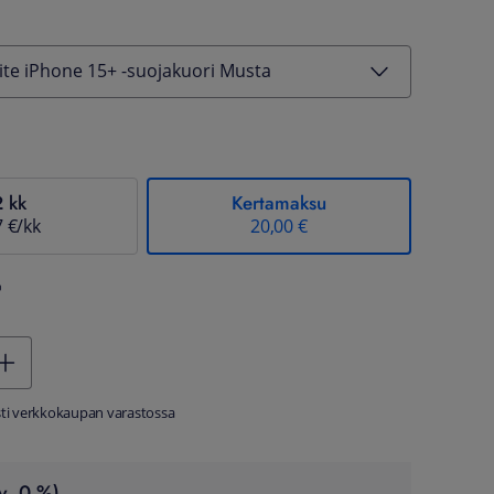
ite iPhone 15+ -suojakuori Musta
2 kk
Kertamaksu
7 €/kk
20,00 €
%
sti verkkokaupan varastossa
v. 0 %)