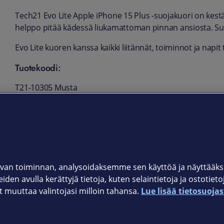
Tech21 Evo Lite Apple iPhone 15 Plus -suojakuori on kestä
helppo pitää kädessä liukamattoman pinnan ansiosta. Su
Evo Lite kuoren kanssa kaikki liitännät, toiminnot ja napit
Tuotekoodi:
T21-10305 Musta
T21-10306 Kirkas
T21-10466 Sininen
T21-10467 Violetti
van toiminnan, analysoidaksemme sen käyttöä ja näyttää
iden avulla kerättyjä tietoja, kuten selaintietoja ja ostotiet
muuttaa valintojasi milloin tahansa.
Lue lisää tietosuojas