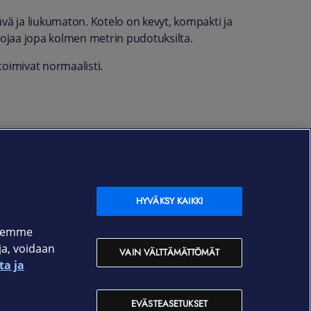
vä ja liukumaton. Kotelo on kevyt, kompakti ja
ojaa jopa kolmen metrin pudotuksilta.
 toimivat normaalisti.
HYVÄKSY KAIKKI
ksemme
oja, voidaan
VAIN VÄLTTÄMÄTTÖMÄT
ta ja
EVÄSTEASETUKSET