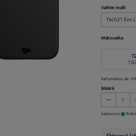
Valitse malli
Tech21 Evo L
Maksuaika
1
1,6
Kertamaksu, alv. 0 
Määrä
Kentän arvo 1
Saatavuus:
Reilu
Yhteensä (al