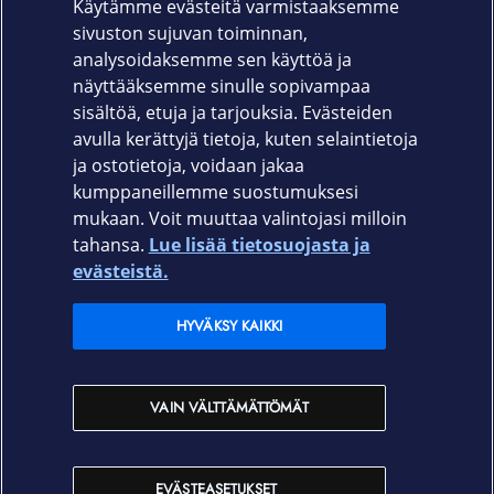
Käytämme evästeitä varmistaaksemme
T21-10455 Punainen
sivuston sujuvan toiminnan,
T21-10452 Sininen
analysoidaksemme sen käyttöä ja
näyttääksemme sinulle sopivampaa
T21-10449 Violetti
sisältöä, etuja ja tarjouksia. Evästeiden
avulla kerättyjä tietoja, kuten selaintietoja
ja ostotietoja, voidaan jakaa
kumppaneillemme suostumuksesi
mukaan. Voit muuttaa valintojasi milloin
tahansa.
Lue lisää tietosuojasta ja
Elisa.fi
evästeistä.
Elisa Oyj
HYVÄKSY KAIKKI
Elisan myymälät
VAIN VÄLTTÄMÄTTÖMÄT
Yhteystiedot
EVÄSTEASETUKSET