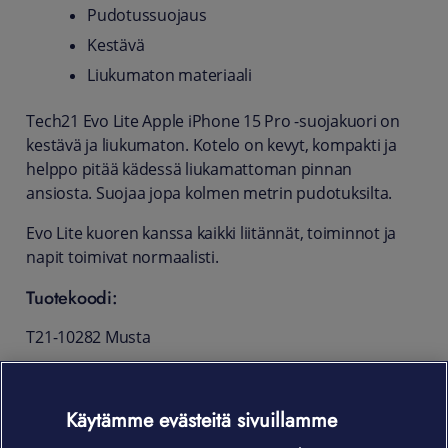
Pudotussuojaus
Kestävä
Liukumaton materiaali
Tech21 Evo Lite Apple iPhone 15 Pro -suojakuori on
kestävä ja liukumaton. Kotelo on kevyt, kompakti ja
helppo pitää kädessä liukamattoman pinnan
ansiosta. Suojaa jopa kolmen metrin pudotuksilta.
Evo Lite kuoren kanssa kaikki liitännät, toiminnot ja
napit toimivat normaalisti.
Tuotekoodi:
T21-10282 Musta
T21-10283 Kirkas
Käytämme evästeitä sivuillamme
T21-10451 Vihreä