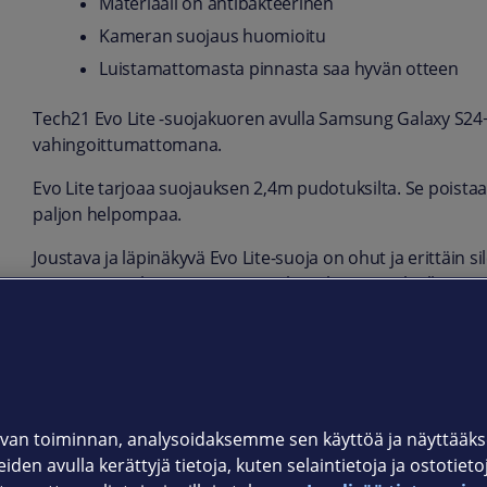
Materiaali on antibakteerinen
Kameran suojaus huomioitu
Luistamattomasta pinnasta saa hyvän otteen
Tech21 Evo Lite -suojakuoren avulla Samsung Galaxy S24
vahingoittumattomana.
Evo Lite tarjoaa suojauksen 2,4m pudotuksilta. Se poista
paljon helpompaa.
Joustava ja läpinäkyvä Evo Lite-suoja on ohut ja erittäin s
suojan turmeltumattomana. Helppo laittaa paikoilleen ja
otteen. Evo Lite- tarjoaa paremman suojan puhelimesi kai
Tuotekoodi:
T21-10665 Musta
van toiminnan, analysoidaksemme sen käyttöä ja näyttää
iden avulla kerättyjä tietoja, kuten selaintietoja ja ostotiet