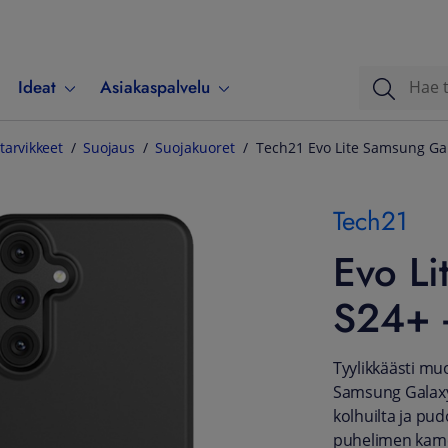
Ideat
Asiakaspalvelu
tarvikkeet
Suojaus
Suojakuoret
Tech21 Evo Lite Samsung Gal
Tech21
Evo L
S24+ -
Tyylikkäästi muo
Samsung Galaxy 
kolhuilta ja pud
puhelimen kamero