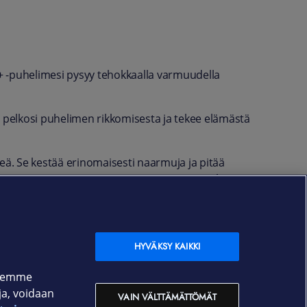
+ -puhelimesi pysyy tehokkaalla varmuudella
a pelkosi puhelimen rikkomisesta ja tekee elämästä
ileä. Se kestää erinomaisesti naarmuja ja pitää
 ottaa pois. Luistamattomasta pinnasta saa hyvän
kkien tärkeiden osien ympärille.
HYVÄKSY KAIKKI
ksemme
oja, voidaan
VAIN VÄLTTÄMÄTTÖMÄT