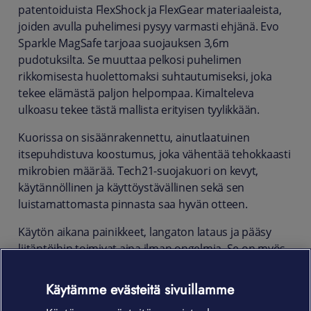
patentoiduista FlexShock ja FlexGear materiaaleista,
joiden avulla puhelimesi pysyy varmasti ehjänä. Evo
Sparkle MagSafe tarjoaa suojauksen 3,6m
pudotuksilta. Se muuttaa pelkosi puhelimen
rikkomisesta huolettomaksi suhtautumiseksi, joka
tekee elämästä paljon helpompaa. Kimalteleva
ulkoasu tekee tästä mallista erityisen tyylikkään.
Kuorissa on sisäänrakennettu, ainutlaatuinen
itsepuhdistuva koostumus, joka vähentää tehokkaasti
mikrobien määrää. Tech21-suojakuori on kevyt,
käytännöllinen ja käyttöystävällinen sekä sen
luistamattomasta pinnasta saa hyvän otteen.
Käytön aikana painikkeet, langaton lataus ja pääsy
liitäntöihin toimivat aina ilman ongelmia. Se on myös
helppo laittaa paikoilleen ja ottaa pois.
Sisäänrakennettujen magneettien ansioista kuorten
Käytämme evästeitä sivuillamme
kanssa saa yhteensopivuuden MagSafe laturin ja