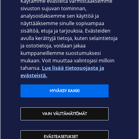
Käytämme evästeitä varmistaaksemme
tarvikkeiden kanssa
sivuston sujuvan toiminnan,
Tuotekoodi:
analysoidaksemme sen käyttöä ja
näyttääksemme sinulle sopivampaa
T21-9671
sisältöä, etuja ja tarjouksia. Evästeiden
avulla kerättyjä tietoja, kuten selaintietoja
ja ostotietoja, voidaan jakaa
kumppaneillemme suostumuksesi
mukaan. Voit muuttaa valintojasi milloin
tahansa.
Lue lisää tietosuojasta ja
Elisa.fi
evästeistä.
Elisa Oyj
HYVÄKSY KAIKKI
Elisan myymälät
VAIN VÄLTTÄMÄTTÖMÄT
Yhteystiedot
EVÄSTEASETUKSET