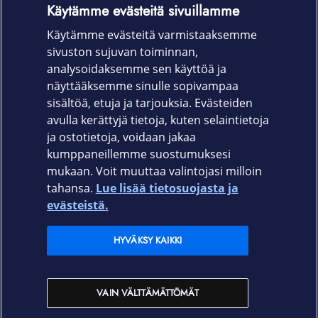
Käytämme evästeitä sivuillamme
napit toimivat normaalisti.
Käytämme evästeitä varmistaaksemme
Tuotekoodi:
sivuston sujuvan toiminnan,
T21-11528 kirkas
analysoidaksemme sen käyttöä ja
näyttääksemme sinulle sopivampaa
T21-11529 musta
sisältöä, etuja ja tarjouksia. Evästeiden
avulla kerättyjä tietoja, kuten selaintietoja
ja ostotietoja, voidaan jakaa
kumppaneillemme suostumuksesi
mukaan. Voit muuttaa valintojasi milloin
tahansa.
Lue lisää tietosuojasta ja
Elisa.fi
evästeistä.
Elisa Oyj
HYVÄKSY KAIKKI
Elisan myymälät
VAIN VÄLTTÄMÄTTÖMÄT