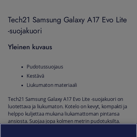
Tech21 Samsung Galaxy A17 Evo Lite
-suojakuori
Yleinen kuvaus
Pudotussuojaus
Kestävä
Liukumaton materiaali
Tech21 Samsung Galaxy A17 Evo Lite -suojakuori on
luotettava ja liukumaton. Kotelo on kevyt, kompakti ja
helppo kuljettaa mukana liukamattoman pintansa
ansiosta. Suojaa jopa kolmen metrin pudotuksilta.
Evo Lite kuoren kanssa kaikki liitännät, toiminnot ja