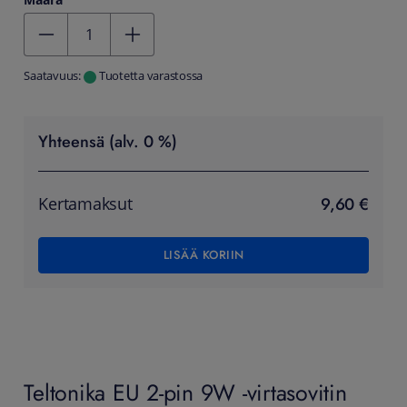
Määrä
Kentän arvo 1
Saatavuus:
Tuotetta varastossa
Yhteensä (alv. 0 %)
9,60 €
Kertamaksut
LISÄÄ KORIIN
Teltonika EU 2-pin 9W -virtasovitin