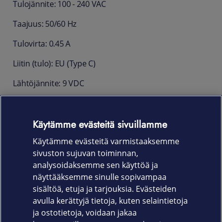
Tulojännite: 100 - 240 VAC
Taajuus: 50/60 Hz
Tulovirta: 0.45 A
Liitin (tulo): EU (Type C)
Lähtöjännite: 9 VDC
Lähtövirta: 1.0 A
Käytämme evästeitä sivuillamme
Liitin (lähtö): 2-PIN, with cord end terminals
Käytämme evästeitä varmistaaksemme
Oikosulkusuojaus
sivuston sujuvan toiminnan,
Paino: 81 g
analysoidaksemme sen käyttöä ja
näyttääksemme sinulle sopivampaa
Takuu 12 kk
sisältöä, etuja ja tarjouksia. Evästeiden
avulla kerättyjä tietoja, kuten selaintietoja
ja ostotietoja, voidaan jakaa