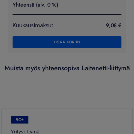
Yhteensä (alv. 0 %)
9,08 €
Kuukausimaksut
LISÄÄ KORIIN
Muista myös yhteensopiva Laitenetti-liittymä
5G+
Yritysliittymä