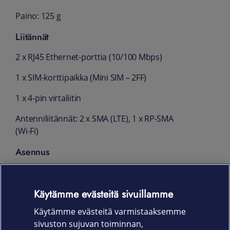
Paino: 125 g
Liitännät
2 x RJ45 Ethernet-porttia (10/100 Mbps)
1 x SIM-korttipaikka (Mini SIM – 2FF)
1 x 4-pin virtaliitin
Antenniliitännät: 2 x SMA (LTE), 1 x RP-SMA
(Wi-Fi)
Asennus
DIN-kiskokiinnitys (vaatii lisävarusteen)
Käytämme evästeitä sivuillamme
Seinäkiinnitys (vaatii lisävarusteen)
Käytämme evästeitä varmistaaksemme
Tasopinta-asennus (vaatii lisävarusteen)
sivuston sujuvan toiminnan,