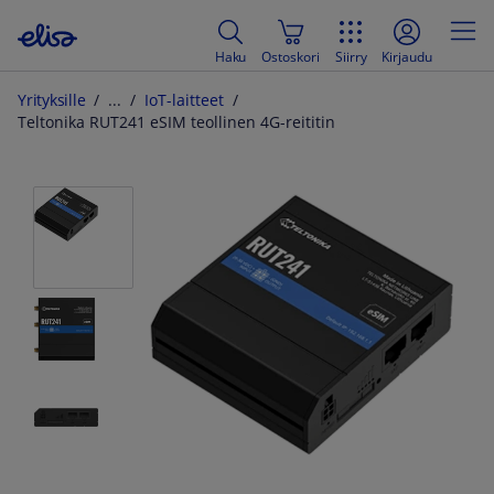
Haku
Ostoskori
Siirry
Kirjaudu
Yrityksille
IoT-laitteet
Teltonika RUT241 eSIM teollinen 4G-reititin