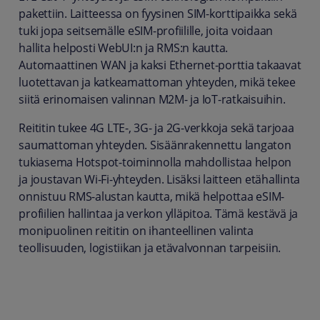
pakettiin. Laitteessa on fyysinen SIM-korttipaikka sekä
tuki jopa seitsemälle eSIM-profiilille, joita voidaan
hallita helposti WebUI:n ja RMS:n kautta.
Automaattinen WAN ja kaksi Ethernet-porttia takaavat
luotettavan ja katkeamattoman yhteyden, mikä tekee
siitä erinomaisen valinnan M2M- ja IoT-ratkaisuihin.
Reititin tukee 4G LTE-, 3G- ja 2G-verkkoja sekä tarjoaa
saumattoman yhteyden. Sisäänrakennettu langaton
tukiasema Hotspot-toiminnolla mahdollistaa helpon
ja joustavan Wi-Fi-yhteyden. Lisäksi laitteen etähallinta
onnistuu RMS-alustan kautta, mikä helpottaa eSIM-
profiilien hallintaa ja verkon ylläpitoa. Tämä kestävä ja
monipuolinen reititin on ihanteellinen valinta
teollisuuden, logistiikan ja etävalvonnan tarpeisiin.