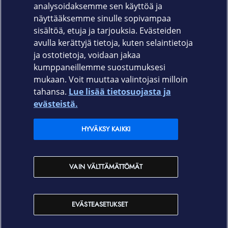
Takuu
analysoidaksemme sen käyttöä ja
näyttääksemme sinulle sopivampaa
Valmistajan myöntämä 12 kk takuu
sisältöä, etuja ja tarjouksia. Evästeiden
avulla kerättyjä tietoja, kuten selaintietoja
ja ostotietoja, voidaan jakaa
kumppaneillemme suostumuksesi
mukaan. Voit muuttaa valintojasi milloin
tahansa.
Lue lisää tietosuojasta ja
Elisa.fi
evästeistä.
Elisa Oyj
HYVÄKSY KAIKKI
Elisan myymälät
VAIN VÄLTTÄMÄTTÖMÄT
Yhteystiedot
EVÄSTEASETUKSET
Käyttöehdot
Sopimusehdot
Tietosuojakäytäntö
Evästeasetukset