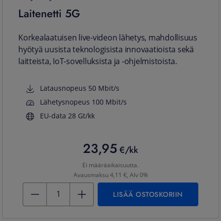
Laitenetti 5G
Korkealaatuisen live-videon lähetys, mahdollisuus
hyötyä uusista teknologisista innovaatioista sekä
laitteista, IoT-sovelluksista ja -ohjelmistoista.
Latausnopeus 50 Mbit/s
Lähetysnopeus 100 Mbit/s
EU-data 28 Gt/kk
23,95
23,95 €/kk
€/kk
Ei määräaikaisuutta
.
Avausmaksu 4,11 €, Alv 0%
Kentän arvo 1
LISÄÄ OSTOSKORIIN