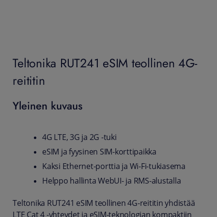
Teltonika RUT241 eSIM teollinen 4G-
reititin
Yleinen kuvaus
4G LTE, 3G ja 2G -tuki
eSIM ja fyysinen SIM-korttipaikka
Kaksi Ethernet-porttia ja Wi-Fi-tukiasema
Helppo hallinta WebUI- ja RMS-alustalla
Teltonika RUT241 eSIM teollinen 4G-reititin yhdistää
LTE Cat 4 -yhteydet ja eSIM-teknologian kompaktiin