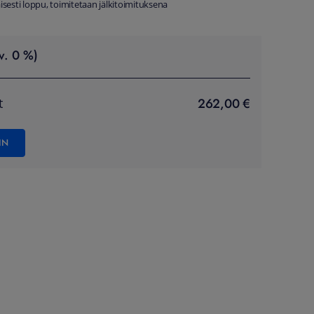
äisesti loppu, toimitetaan jälkitoimituksena
v. 0 %)
262,00 €
t
IN