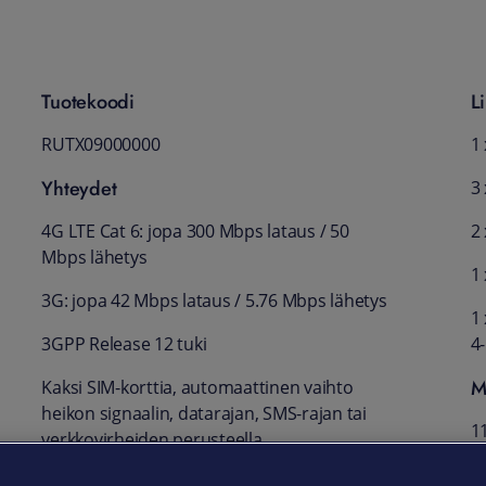
Tuotekoodi
Li
RUTX09000000
1
Yhteydet
3
4G LTE Cat 6: jopa 300 Mbps lataus / 50
2 
Mbps lähetys
1 
3G: jopa 42 Mbps lataus / 5.76 Mbps lähetys
1 
3GPP Release 12 tuki
4
M
Kaksi SIM-korttia, automaattinen vaihto
heikon signaalin, datarajan, SMS-rajan tai
1
verkkovirheiden perusteella
P