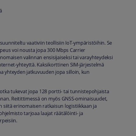
ä
suunniteltu vaativiin teollisiin IoT-ympäristöihin. Se
opeus voi nousta jopa 300 Mbps Carrier
nomaisen valinnan ensisijaiseksi tai varayhteydeksi
 internet-yhteyttä. Kaksikorttinen SIM-järjestelmä
 yhteyden jatkuvuuden jopa silloin, kun
jotka tukevat jopa 128 portti- tai tunnistepohjaista
innan. Reitittimessä on myös GNSS-ominaisuudet,
n siitä erinomaisen ratkaisun logistiikkaan ja
ohjelmisto tarjoaa laajat räätälöinti- ja
peisiin.