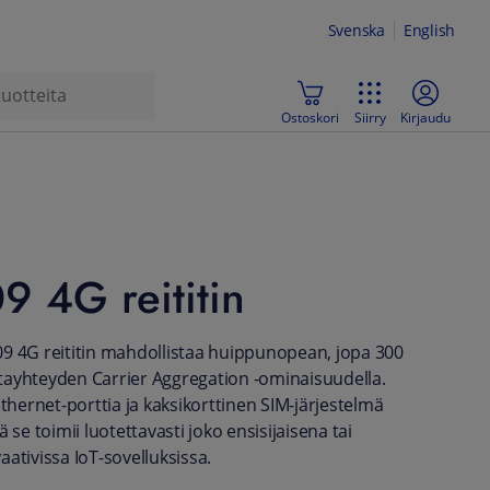
Svenska
English
Ostoskori
Siirry
Kirjaudu
 4G reititin
9 4G reititin mahdollistaa huippunopean, jopa 300
ayhteyden Carrier Aggregation -ominaisuudella.
Ethernet-porttia ja kaksikorttinen SIM-järjestelmä
ä se toimii luotettavasti joko ensisijaisena tai
ativissa IoT-sovelluksissa.