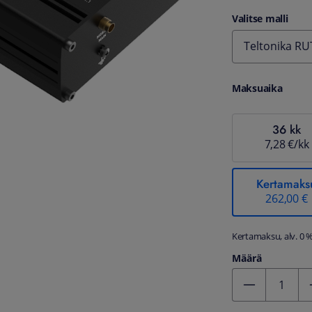
Valitse malli
Teltonika RUT
Maksuaika
36 kk
7,28 €/kk
Kertamaks
262,00 €
Kertamaksu, alv. 0 
Määrä
Kentän arvo 1