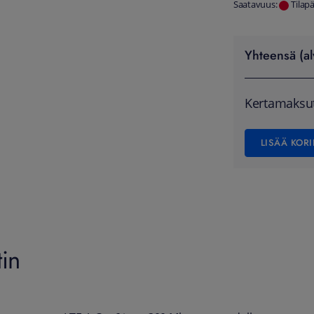
Saatavuus:
Tilap
Yhteensä (al
Kertamaksu
LISÄÄ KORI
tin