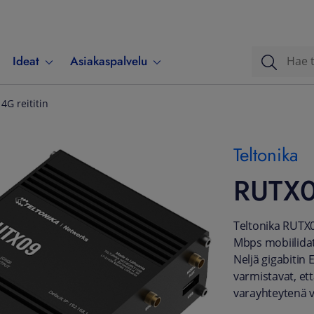
Ideat
Asiakaspalvelu
4G reititin
Teltonika
RUTX09
Teltonika RUTX0
Mbps mobiilidat
Neljä gigabitin 
varmistavat, ett
varayhteytenä va