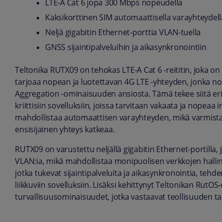
LTE-A Cat 6 jopa 300 Mbps nopeudella
Kaksikorttinen SIM automaattisella varayhteydell
Neljä gigabitin Ethernet-porttia VLAN-tuella
GNSS sijaintipalveluihin ja aikasynkronointiin
Teltonika RUTX09 on tehokas LTE-A Cat 6 -reititin, joka on 
tarjoaa nopean ja luotettavan 4G LTE -yhteyden, jonka n
Aggregation -ominaisuuden ansiosta. Tämä tekee siitä eri
kriittisiin sovelluksiin, joissa tarvitaan vakaata ja nopeaa
mahdollistaa automaattisen varayhteyden, mikä varmistaa
ensisijainen yhteys katkeaa.
RUTX09 on varustettu neljällä gigabitin Ethernet-portilla, 
VLAN:ia, mikä mahdollistaa monipuolisen verkkojen hall
jotka tukevat sijaintipalveluita ja aikasynkronointia, tehde
liikkuviin sovelluksiin. Lisäksi kehittynyt Teltonikan RutOS-
turvallisuusominaisuudet, jotka vastaavat teollisuuden tar