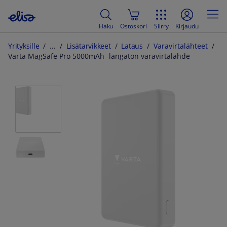
Haku
Ostoskori
Siirry
Kirjaudu
Yrityksille
Lisätarvikkeet
Lataus
Varavirtalähteet
Varta MagSafe Pro 5000mAh -langaton varavirtalähde