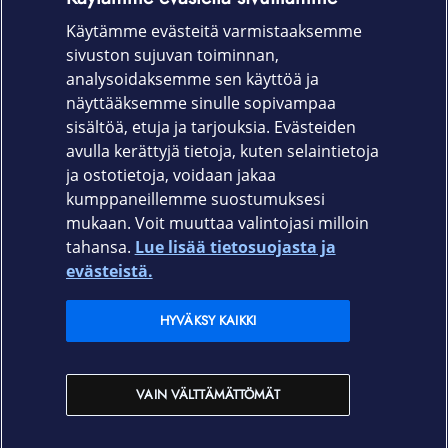
Käytämme evästeitä varmistaaksemme
Snap and go -kiinnitys
sivuston sujuvan toiminnan,
Takuu
analysoidaksemme sen käyttöä ja
näyttääksemme sinulle sopivampaa
24 kk
sisältöä, etuja ja tarjouksia. Evästeiden
avulla kerättyjä tietoja, kuten selaintietoja
ja ostotietoja, voidaan jakaa
kumppaneillemme suostumuksesi
mukaan. Voit muuttaa valintojasi milloin
tahansa.
Lue lisää tietosuojasta ja
Elisa.fi
evästeistä.
Elisa Oyj
HYVÄKSY KAIKKI
Elisan myymälät
VAIN VÄLTTÄMÄTTÖMÄT
Yhteystiedot