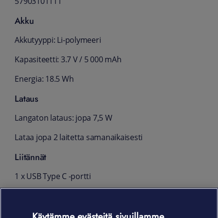
57903101111
Akku
Akkutyyppi: Li-polymeeri
Kapasiteetti: 3.7 V / 5 000 mAh
Energia: 18.5 Wh
Lataus
Langaton lataus: jopa 7,5 W
Lataa jopa 2 laitetta samanaikaisesti
Liitännät
1 x USB Type C -portti
Muotoilu ja käyttö
Käytämme evästeitä sivuillamme
Magneettinen langaton lataus