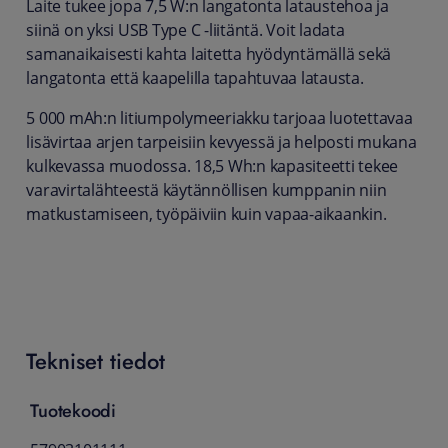
Laite tukee jopa 7,5 W:n langatonta lataustehoa ja
siinä on yksi USB Type C -liitäntä. Voit ladata
samanaikaisesti kahta laitetta hyödyntämällä sekä
langatonta että kaapelilla tapahtuvaa latausta.
5 000 mAh:n litiumpolymeeriakku tarjoaa luotettavaa
lisävirtaa arjen tarpeisiin kevyessä ja helposti mukana
kulkevassa muodossa. 18,5 Wh:n kapasiteetti tekee
varavirtalähteestä käytännöllisen kumppanin niin
matkustamiseen, työpäiviin kuin vapaa-aikaankin.
Tekniset tiedot
Tuotekoodi