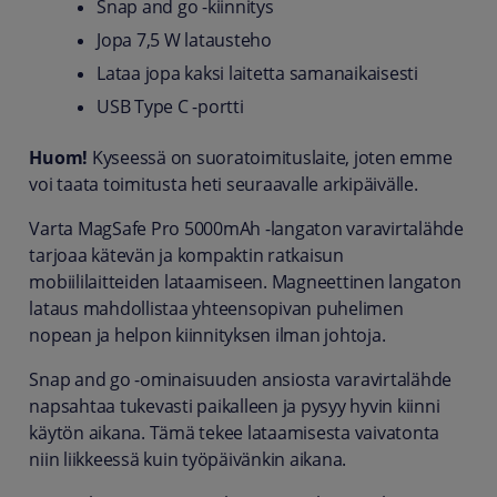
Snap and go -kiinnitys
Jopa 7,5 W latausteho
Lataa jopa kaksi laitetta samanaikaisesti
USB Type C -portti
Huom!
Kyseessä on suoratoimituslaite, joten emme
voi taata toimitusta heti seuraavalle arkipäivälle.
Varta MagSafe Pro 5000mAh -langaton varavirtalähde
tarjoaa kätevän ja kompaktin ratkaisun
mobiililaitteiden lataamiseen. Magneettinen langaton
lataus mahdollistaa yhteensopivan puhelimen
nopean ja helpon kiinnityksen ilman johtoja.
Snap and go -ominaisuuden ansiosta varavirtalähde
napsahtaa tukevasti paikalleen ja pysyy hyvin kiinni
käytön aikana. Tämä tekee lataamisesta vaivatonta
niin liikkeessä kuin työpäivänkin aikana.