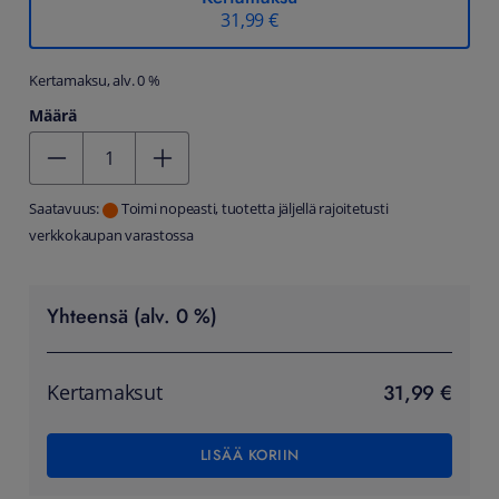
31,99 €
Kertamaksu, alv. 0 %
Määrä
Kentän arvo 1
Saatavuus:
Toimi nopeasti, tuotetta jäljellä rajoitetusti
verkkokaupan varastossa
Yhteensä (alv. 0 %)
31,99 €
Kertamaksut
LISÄÄ KORIIN