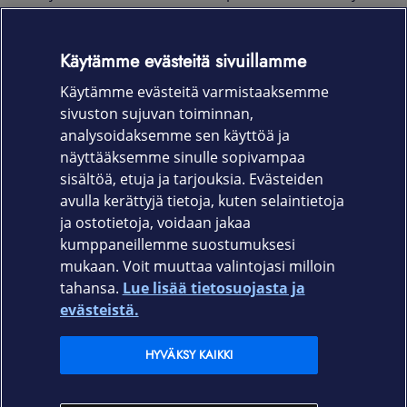
naarmuilta päivittäisessä käytössä. Tyylikäs ja
laadukas ekologinen nahkamateriaali. Täydellinen
Käytämme evästeitä sivuillamme
istuvuus takaa pääsyn laitteen kytkimiin sekä liittimiin.
Käytämme evästeitä varmistaaksemme
Tuotekoodi:
sivuston sujuvan toiminnan,
63505 musta
analysoidaksemme sen käyttöä ja
näyttääksemme sinulle sopivampaa
63506 ruusukulta
sisältöä, etuja ja tarjouksia. Evästeiden
avulla kerättyjä tietoja, kuten selaintietoja
ja ostotietoja, voidaan jakaa
kumppaneillemme suostumuksesi
mukaan. Voit muuttaa valintojasi milloin
tahansa.
Lue lisää tietosuojasta ja
Elisa.fi
evästeistä.
Elisa Oyj
HYVÄKSY KAIKKI