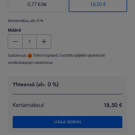
0,77 €/kk
18,50 €
Kertamaksu, alv. 0 %
Määrä
Kentän arvo 1
Saatavuus:
Toimi nopeasti, tuotetta jäljellä rajoitetusti
verkkokaupan varastossa
Yhteensä (alv. 0 %)
18,50 €
Kertamaksut
LISÄÄ KORIIN