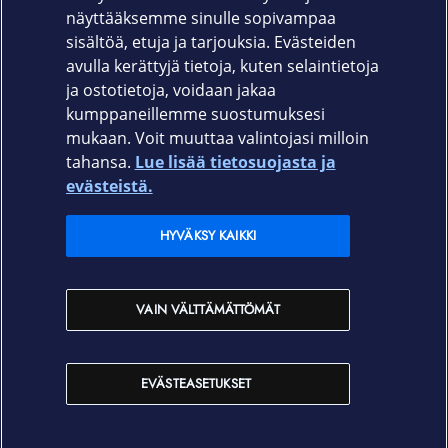
näyttääksemme sinulle sopivampaa
62957 ruusukulta
sisältöä, etuja ja tarjouksia. Evästeiden
avulla kerättyjä tietoja, kuten selaintietoja
ja ostotietoja, voidaan jakaa
kumppaneillemme suostumuksesi
mukaan. Voit muuttaa valintojasi milloin
tahansa.
Lue lisää tietosuojasta ja
Elisa.fi
evästeistä.
Elisa Oyj
HYVÄKSY KAIKKI
Elisan myymälät
VAIN VÄLTTÄMÄTTÖMÄT
Yhteystiedot
EVÄSTEASETUKSET
Käyttöehdot
Sopimusehdot
Tietosuojakäytäntö
Evästeasetukset
Tekijänoikeudet © 2026 Elisa Oyj. Kaikki oikeudet pidätetään.