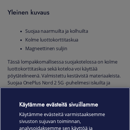
Yleinen kuvaus
Suojaa naarmuilta ja kolhuilta
Kolme luottokorttitaskua
Magneettinen suljin
Tässä lompakkomallisessa suojakotelossa on kolme
luottokorttitaskua sekä koteloa voi käyttää
pöytätelineenä. Valmistettu kestävistä materiaaleista.
Suojaa OnePlus Nord 2 5G -puhelimesi iskuilta ja
naarmuilta päivittäisessä käytössä. Tyylikäs ja
laadukas ekologinen nahkamateriaali. Täydellinen
Käytämme evästeitä sivuillamme
istuvuus takaa pääsyn laitteen kytkimiin sekä liittimiin.
Käytämme evästeitä varmistaaksemme
Tuotekoodi:
sivuston sujuvan toiminnan,
62956 musta
analysoidaksemme sen käyttöä ja