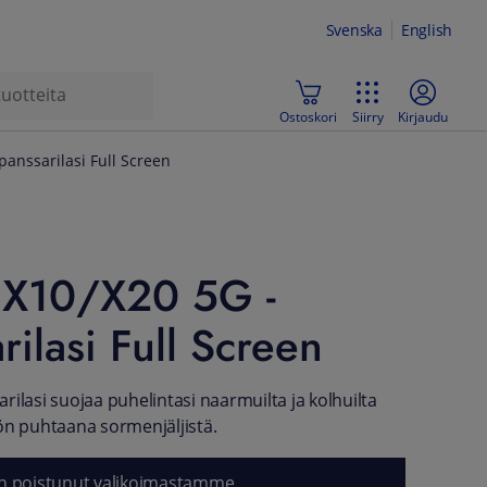
Svenska
English
Ostoskori
Siirry
Kirjaudu
panssarilasi Full Screen
 X10/X20 5G -
rilasi Full Screen
rilasi suojaa puhelintasi naarmuilta ja kolhuilta
ön puhtaana sormenjäljistä.
n poistunut valikoimastamme.