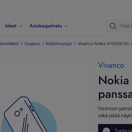
Ideat
Asiakaspalvelu
tarvikkeet
Suojaus
Näytönsuojat
Vivanco Nokia X10/X20 5G -
Vivanco
Nokia
panssa
Vivancon panssa
sekä pitää näyt
Tuote o