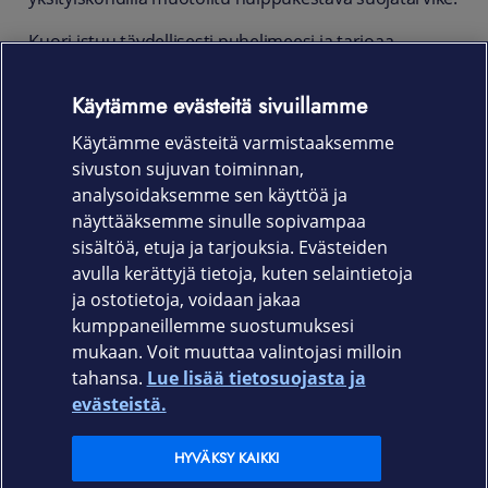
Kuori istuu täydellisesti puhelimeesi ja tarjoaa
sotilasstandardien mukaista 2 metrin pudotussuojaa
sekä tehokasta suojausta iskuilta, naarmuilta ja lialta.
Käytämme evästeitä sivuillamme
Kuoresta on helppo pitää kiinni ja se tukee Samsungin
Käytämme evästeitä varmistaaksemme
langatonta latausta.
sivuston sujuvan toiminnan,
Tuotekoodi
analysoidaksemme sen käyttöä ja
näyttääksemme sinulle sopivampaa
64564
sisältöä, etuja ja tarjouksia. Evästeiden
avulla kerättyjä tietoja, kuten selaintietoja
ja ostotietoja, voidaan jakaa
kumppaneillemme suostumuksesi
mukaan. Voit muuttaa valintojasi milloin
tahansa.
Lue lisää tietosuojasta ja
Elisa.fi
evästeistä.
Elisa Oyj
HYVÄKSY KAIKKI