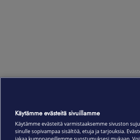
Käytämme evästeitä sivuillamme
Käytämme evästeitä varmistaaksemme sivuston suju
sinulle sopivampaa sisältöä, etuja ja tarjouksia. Eväste
jakaa kumppaneillemme suostumuksesi mukaan. Voit 