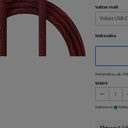
Valitse malli
Volutz USB-C
Maksuaika
Kertamaksu, alv. 0 
Määrä
Kentän arvo 1
Saatavuus:
Reilu
Yhteensä (al