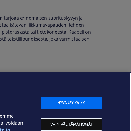
2m tarjoaa erinomaisen suorituskyvyn ja
istaa kätevän liikkumavapauden, tehden
istorasiasta tai tietokoneesta. Kaapeli on
ä tekstiilipunoksesta, joka varmistaa sen
HYVÄKSY KAIKKI
ksemme
oja, voidaan
VAIN VÄLTTÄMÄTTÖMÄT
ta ja