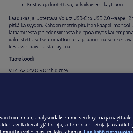
Kestävä ja luotettava, pitkäikäiseen käyttöön
Laadukas ja luotettava Volutz USB-C to USB 2.0 -kaapeli 
pitkäikäisyyden. Kahden metrin pituinen kaapeli mahdoll
lataamisesta ja tiedonsiirrosta helppoa myös kauempana p
valmistettu sotkeutumattomasta ja äärimmäisen kestäväst
kestävän päivittäistä käyttöä.
Tuotekoodi
VTZCA202MOG Orchid grey
VTZCA202MRB Ruby
VTZCA202MMG Moss green
VTZCA202MRG Rose gold
van toiminnan, analysoidaksemme sen käyttöä ja näyttää
iden avulla kerättyjä tietoja, kuten selaintietoja ja ostotiet
muuttaa valintojasi milloin tahansa.
Lue lisää tietosuojas