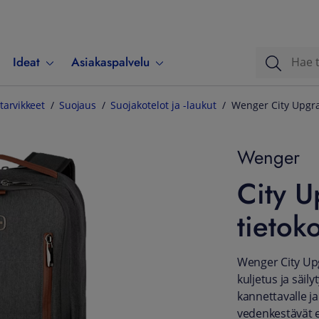
Ideat
Asiakaspalvelu
tarvikkeet
Suojaus
Suojakotelot ja -laukut
Wenger City Upgr
Wenger
City 
tieto
Wenger City Up
kuljetus ja säil
kannettavalle ja
vedenkestävät e