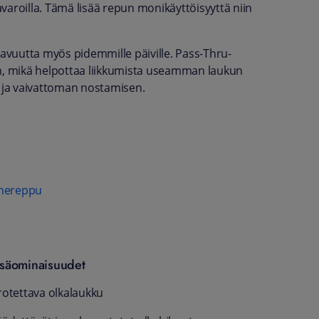
tavaroilla. Tämä lisää repun monikäyttöisyyttä niin
vuutta myös pidemmille päiville. Pass-Thru-
an, mikä helpottaa liikkumista useamman laukun
 ja vaivattoman nostamisen.
onereppu
isäominaisuudet
rrotettava olkalaukku