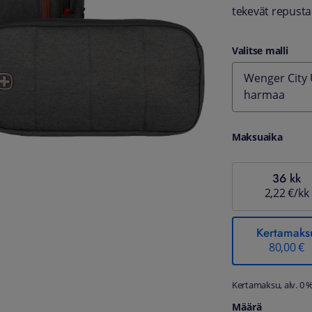
tekevät repusta
Valitse malli
Wenger City
harmaa
Maksuaika
36 kk
2,22 €/kk
Kertamaks
80,00 €
Kertamaksu, alv. 0 
Määrä