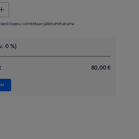
äisesti loppu, toimitetaan jälkitoimituksena
v. 0 %)
80,00 €
t
IN