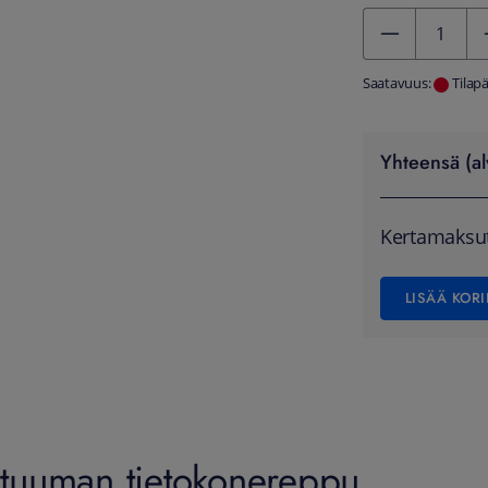
Kentän arvo 1
Saatavuus:
Tilap
Yhteensä (al
Kertamaksu
LISÄÄ KORI
tuuman tietokonereppu