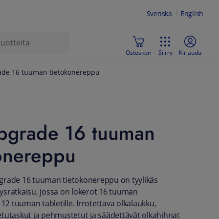
Svenska
English
Ostoskori
Siirry
Kirjaudu
ade 16 tuuman tietokonereppu
Upgrade 16 tuuman
konereppu
grade 16 tuuman tietokonereppu on tyylikäs
ytysratkaisu, jossa on lokerot 16 tuuman
 12 tuuman tabletille. Irrotettava olkalaukku,
tutaskut ja pehmustetut ja säädettävät olkahihnat