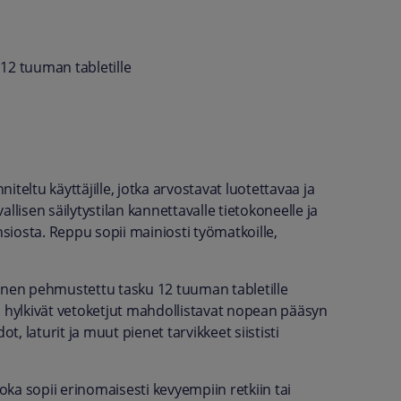
12 tuuman tabletille
ltu käyttäjille, jotka arvostavat luotettavaa ja
llisen säilytystilan kannettavalle tietokoneelle ja
nsiosta. Reppu sopii mainiosti työmatkoille,
linen pehmustettu tasku 12 tuuman tabletille
ttä hylkivät vetoketjut mahdollistavat nopean pääsyn
dot, laturit ja muut pienet tarvikkeet siististi
ka sopii erinomaisesti kevyempiin retkiin tai