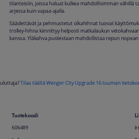
tilanteisiin, joissa haluat kulkea mahdollisimman vähillä 
arjessa kuin vapaa-ajalla.
Säädettävät ja pehmustetut olkahihnat tuovat käyttömuka
trolley-hihna kiinnittyy helposti matkalaukun vetokahva
kanssa. Yläkahva puolestaan mahdollistaa repun nopean
uluttaja?
Tilaa täältä Wenger City Upgrade 16 tuuman tietok
Tuotekoodi
L
606489
I