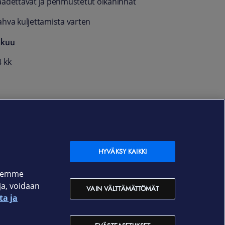
äädettävät ja pehmustetut olkahihnat
ahva kuljettamista varten
akuu
4 kk
HYVÄKSY KAIKKI
ksemme
oja, voidaan
VAIN VÄLTTÄMÄTTÖMÄT
ta ja