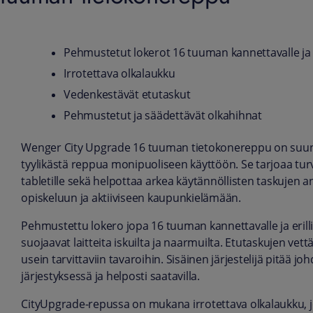
Pehmustetut lokerot 16 tuuman kannettavalle ja 
Irrotettava olkalaukku
Vedenkestävät etutaskut
Pehmustetut ja säädettävät olkahihnat
Wenger City Upgrade 16 tuuman tietokonereppu on suunnite
tyylikästä reppua monipuoliseen käyttöön. Se tarjoaa turva
tabletille sekä helpottaa arkea käytännöllisten taskujen a
opiskeluun ja aktiiviseen kaupunkielämään.
Pehmustettu lokero jopa 16 tuuman kannettavalle ja eril
suojaavat laitteita iskuilta ja naarmuilta. Etutaskujen ve
usein tarvittaviin tavaroihin. Sisäinen järjestelijä pitää joh
järjestyksessä ja helposti saatavilla.
CityUpgrade-repussa on mukana irrotettava olkalaukku, jo