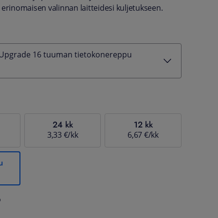
 erinomaisen valinnan laitteidesi kuljetukseen.
 Upgrade 16 tuuman tietokonereppu
24 kk
12 kk
3,33 €/kk
6,67 €/kk
u
%