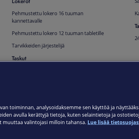
Lokerot
S
Pehmustettu lokero 16 tuuman
K
kannettavalle
T
Pehmustettu lokero 12 tuuman tabletille
2
Tarvikkeiden järjestelijä
Taskut
Kaksi vedenkestävää etutaskua
Sivutaskut pienille tavaroille
Pass-Thru-trolley-tasku
van toiminnan, analysoidaksemme sen käyttöä ja näyttää
iden avulla kerättyjä tietoja, kuten selaintietoja ja ostotiet
muuttaa valintojasi milloin tahansa.
Lue lisää tietosuojas