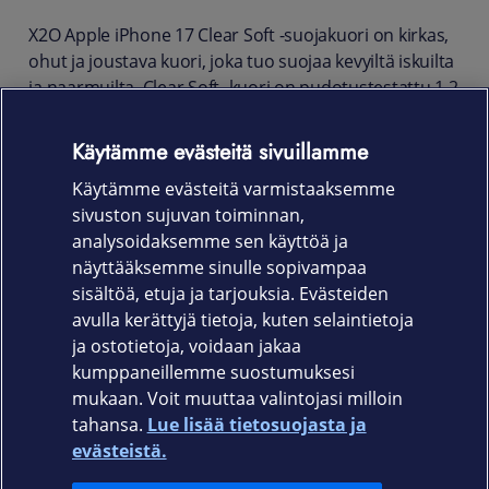
X2O Apple iPhone 17 Clear Soft -suojakuori on kirkas,
ohut ja joustava kuori, joka tuo suojaa kevyiltä iskuilta
ja naarmuilta. Clear Soft -kuori on pudotustestattu 1,2
metrin korkeudesta MIL-STD810G-516.7 -standardin
mukaisesti.
Käytämme evästeitä sivuillamme
Kuori on yhteensopiva langattoman lataamisen
Käytämme evästeitä varmistaaksemme
kanssa ja sen ollessa asennettuna säilytät pääsyn
sivuston sujuvan toiminnan,
kaikkiin liitäntöihin ja toimintoihin.
analysoidaksemme sen käyttöä ja
näyttääksemme sinulle sopivampaa
Tuotekoodi: 10033
sisältöä, etuja ja tarjouksia. Evästeiden
avulla kerättyjä tietoja, kuten selaintietoja
ja ostotietoja, voidaan jakaa
kumppaneillemme suostumuksesi
mukaan. Voit muuttaa valintojasi milloin
tahansa.
Lue lisää tietosuojasta ja
Elisa.fi
evästeistä.