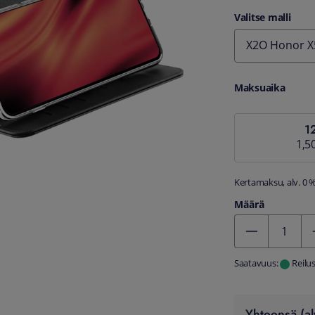
Valitse malli
X2O Honor X5
Maksuaika
1
1,5
Kertamaksu, alv. 0 
Määrä
Kentän arvo 1
Saatavuus:
Reilu
Yhteensä (al