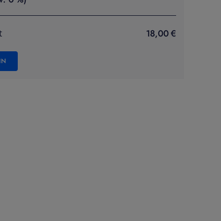
18,00 €
t
IN