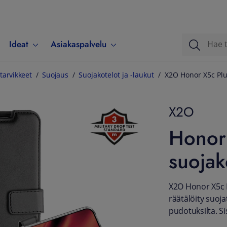
Ideat
Asiakaspalvelu
tarvikkeet
Suojaus
Suojakotelot ja -laukut
X2O Honor X5c Plu
X2O
Honor 
suojak
X2O Honor X5c 
räätälöity suoja
pudotuksilta. Si