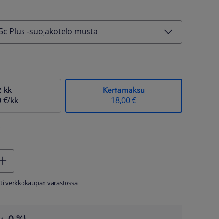
c Plus -suojakotelo musta
2 kk
Kertamaksu
0 €/kk
18,00 €
%
sti verkkokaupan varastossa
v. 0 %)