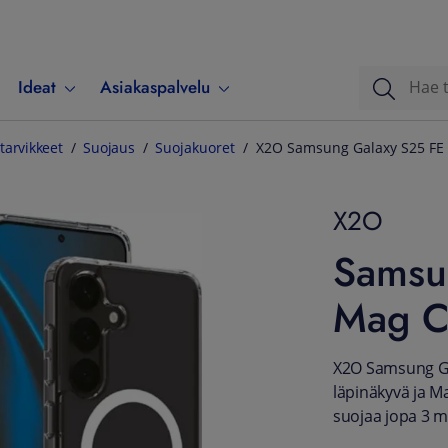
Ideat
Asiakaspalvelu
tarvikkeet
Suojaus
Suojakuoret
X2O Samsung Galaxy S25 FE 
X2O
Samsu
Mag Cl
X2O Samsung Gal
läpinäkyvä ja M
suojaa jopa 3 m