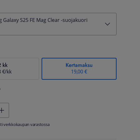
Galaxy S25 FE Mag Clear -suojakuori
2 kk
Kertamaksu
8 €/kk
19,00 €
%
sti verkkokaupan varastossa