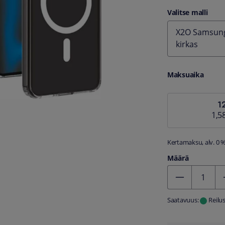
Valitse malli
X2O Samsung 
kirkas
Maksuaika
1
1,5
Kertamaksu, alv. 0 
Määrä
Kentän arvo 1
Saatavuus:
Reilu