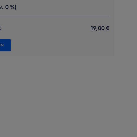
v. 0 %)
19,00 €
t
IN