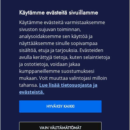
laadukas ekologinen nahkamateriaali. Täydellinen
Käytämme evästeitä sivuillamme
istuvuus takaa pääsyn laitteen kytkimiin sekä liittimiin.
Käytämme evästeitä varmistaaksemme
Tuotekoodi
sivuston sujuvan toiminnan,
10098 Musta
analysoidaksemme sen käyttöä ja
näyttääksemme sinulle sopivampaa
10099 Purppura
sisältöä, etuja ja tarjouksia. Evästeiden
avulla kerättyjä tietoja, kuten selaintietoja
ja ostotietoja, voidaan jakaa
kumppaneillemme suostumuksesi
mukaan. Voit muuttaa valintojasi milloin
tahansa.
Lue lisää tietosuojasta ja
Elisa.fi
evästeistä.
Elisa Oyj
HYVÄKSY KAIKKI
Elisan myymälät
VAIN VÄLTTÄMÄTTÖMÄT