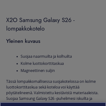
X2O Samsung Galaxy S26 -
lompakkokotelo
Yleinen kuvaus
Suojaa naarmuilta ja kolhuilta
Kolme luottokorttitaskua
Magneettinen suljin
Tässä lompakkomallisessa suojakotelossa on kolme
luottokorttitaskua sekä koteloa voi käyttää
pöytätelineenä. Valmistettu kestävistä materiaaleista.
Suojaa Samsung Galaxy S26 -puhelimesi iskuilta ja
naarmuilta päivittäisessä käytössä. Tyylikäs ja