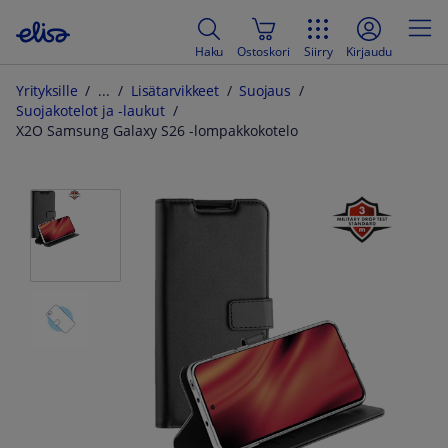
Haku
Ostoskori
Siirry
Kirjaudu
Yrityksille
Lisätarvikkeet
Suojaus
Suojakotelot ja -laukut
X2O Samsung Galaxy S26 -lompakkokotelo