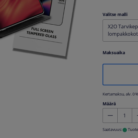
Valitse malli
X2O Tarvikepa
lompakkokote
Maksuaika
Kertamaksu, alv. 0 
Määrä
Kentän arvo 1
Saatavuus:
Tuote