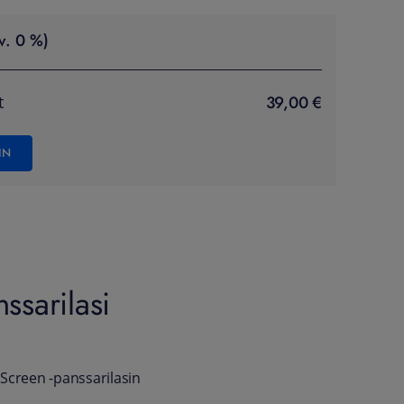
v. 0 %)
39,00 €
t
IN
ssarilasi
Screen -panssarilasin