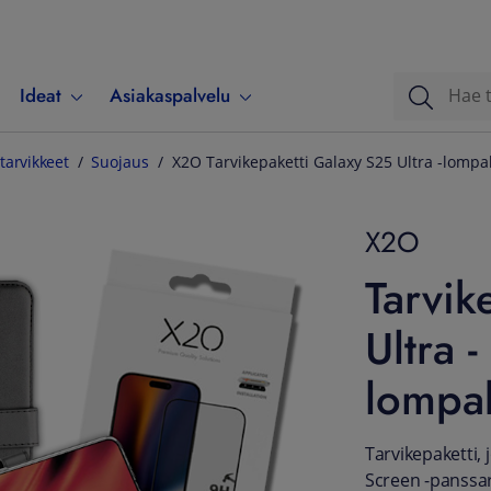
Ideat
Asiakaspalvelu
tarvikkeet
Suojaus
X2O Tarvikepaketti Galaxy S25 Ultra -lompa
X2O
Tarvik
Ultra -
lompak
Tarvikepaketti,
Screen -panssar