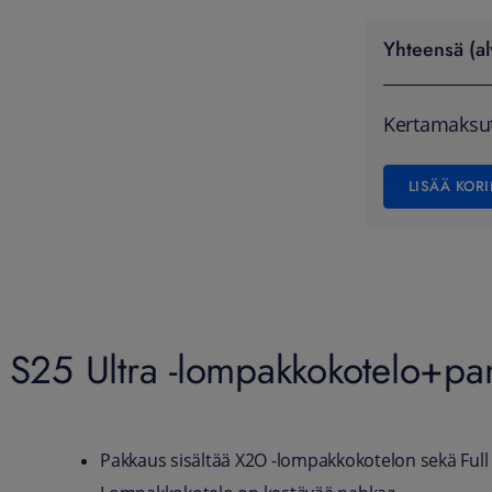
Yhteensä (al
Kertamaksu
LISÄÄ KORI
 S25 Ultra -lompakkokotelo+pan
Pakkaus sisältää X2O -lompakkokotelon sekä Full 