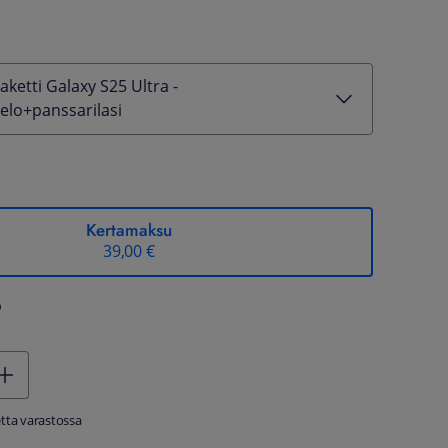
ketti Galaxy S25 Ultra -
lo+panssarilasi
Kertamaksu
39,00 €
%
tta varastossa