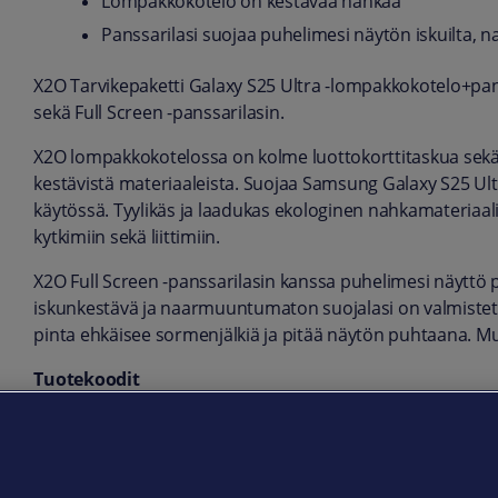
Lompakkokotelo on kestävää nahkaa
Panssarilasi suojaa puhelimesi näytön iskuilta, na
X2O Tarvikepaketti Galaxy S25 Ultra -lompakkokotelo+pa
sekä Full Screen -panssarilasin.
X2O lompakkokotelossa on kolme luottokorttitaskua sekä 
kestävistä materiaaleista. Suojaa Samsung Galaxy S25 Ultr
käytössä. Tyylikäs ja laadukas ekologinen nahkamateriaali
kytkimiin sekä liittimiin.
X2O Full Screen -panssarilasin kanssa puhelimesi näyttö
iskunkestävä ja naarmuuntumaton suojalasi on valmistettu
pinta ehkäisee sormenjälkiä ja pitää näytön puhtaana. 
Tuotekoodit
Tarvikepaketti: 10204
Lompakkokotelo: 64504