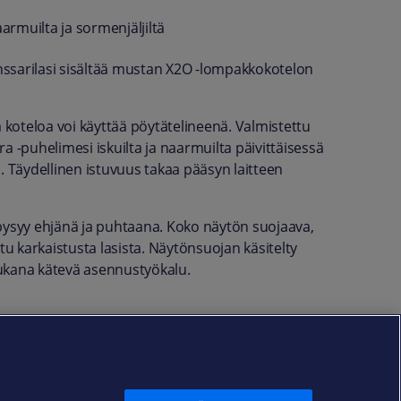
armuilta ja sormenjäljiltä
nssarilasi sisältää mustan X2O -lompakkokotelon
koteloa voi käyttää pöytätelineenä. Valmistettu
a -puhelimesi iskuilta ja naarmuilta päivittäisessä
. Täydellinen istuvuus takaa pääsyn laitteen
 pysyy ehjänä ja puhtaana. Koko näytön suojaava,
 karkaistusta lasista. Näytönsuojan käsitelty
Mukana kätevä asennustyökalu.