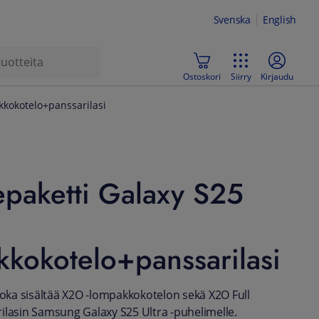
Svenska
English
Ostoskori
Siirry
Kirjaudu
kkokotelo+panssarilasi
epaketti Galaxy S25
kokotelo+panssarilasi
 joka sisältää X2O -lompakkokotelon sekä X2O Full
ilasin Samsung Galaxy S25 Ultra -puhelimelle.