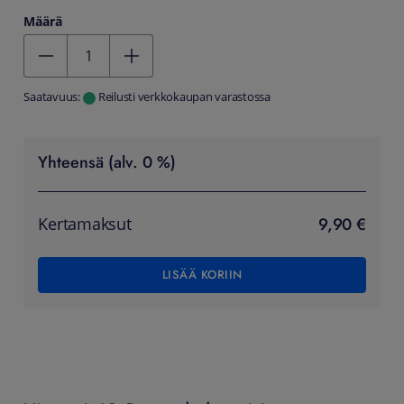
Määrä
Kentän arvo 1
Saatavuus:
Reilusti verkkokaupan varastossa
Yhteensä (alv. 0 %)
9,90 €
Kertamaksut
LISÄÄ KORIIN