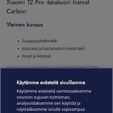
Xiaomi 12 Pro -takakuori Insmat
Carbon
Yleinen kuvaus
Suojaa puhelimelle
Joustava ja luistamaton materiaali
Kevyt ja kestävä
Joustava suojakuori istuu napakasti Xiaomi 12 Pro -
puhelimen runkoon ja varjelee sitä kolhuilta,
naarmuilta ja sormenjäljiltä. Liukumattoman pinnan
Käytämme evästeitä sivuillamme
ansiosta kuori pysyy hyvässä otteessa kädessäsi ja
Käytämme evästeitä varmistaaksemme
helpottaa myös puhelimen käsittelyä.
sivuston sujuvan toiminnan,
Tuotekoodi
analysoidaksemme sen käyttöä ja
näyttääksemme sinulle sopivampaa
650-1980