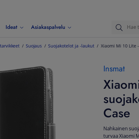
Ideat
Asiakaspalvelu
tarvikkeet
Suojaus
Suojakotelot ja -laukut
Xiaomi Mi 10 Lite 
Insmat
Xiaomi
suojak
Case
Nahkainen suojak
turvaa Xiaomi Mi