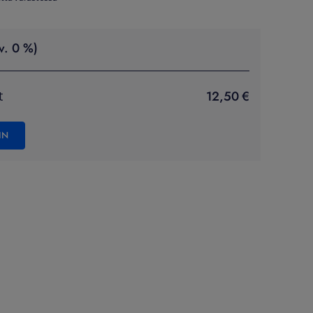
v. 0 %)
12,50 €
t
IN