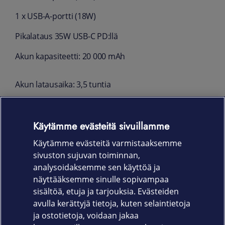
1 x USB-A-portti (18W)
Pikalataus 35W USB-C PD:llä
Akun kapasiteetti: 20 000 mAh
Akun latausaika: 3,5 tuntia
Valmistettu pääasiassa kierrätysmuovista
Käytämme evästeitä sivuillamme
Koko: 14,3 x 7,7 x 2,8 cm
Käytämme evästeitä varmistaaksemme
Paino: 400 g
sivuston sujuvan toiminnan,
Takuu
analysoidaksemme sen käyttöä ja
näyttääksemme sinulle sopivampaa
24 kk
sisältöä, etuja ja tarjouksia. Evästeiden
avulla kerättyjä tietoja, kuten selaintietoja
ja ostotietoja, voidaan jakaa