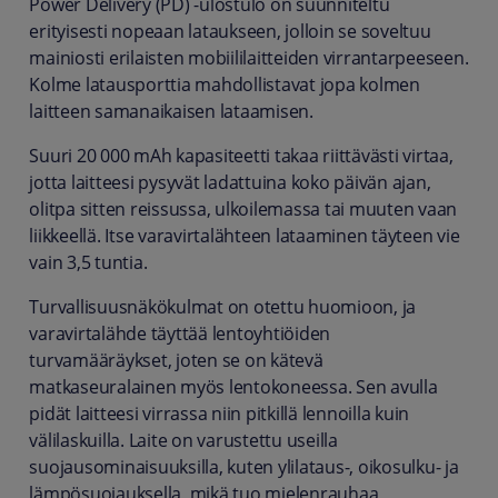
Power Delivery (PD) -ulostulo on suunniteltu
erityisesti nopeaan lataukseen, jolloin se soveltuu
mainiosti erilaisten mobiililaitteiden virrantarpeeseen.
Kolme latausporttia mahdollistavat jopa kolmen
laitteen samanaikaisen lataamisen.
Suuri 20 000 mAh kapasiteetti takaa riittävästi virtaa,
jotta laitteesi pysyvät ladattuina koko päivän ajan,
olitpa sitten reissussa, ulkoilemassa tai muuten vaan
liikkeellä. Itse varavirtalähteen lataaminen täyteen vie
vain 3,5 tuntia.
Turvallisuusnäkökulmat on otettu huomioon, ja
varavirtalähde täyttää lentoyhtiöiden
turvamääräykset, joten se on kätevä
matkaseuralainen myös lentokoneessa. Sen avulla
pidät laitteesi virrassa niin pitkillä lennoilla kuin
välilaskuilla. Laite on varustettu useilla
suojausominaisuuksilla, kuten ylilataus-, oikosulku- ja
lämpösuojauksella, mikä tuo mielenrauhaa